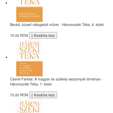
Benkő József válogatott művei - Háromszéki Téka, 6. kötet
70.00 RON
Kosárba tesz
Cserei Farkas: A magyar és székely asszonyok törvénye -
Háromszéki Téka, 7. kötet
70.00 RON
Kosárba tesz