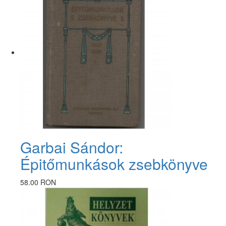
Garbai Sándor:
Épitőmunkások zsebkönyve
58.00 RON