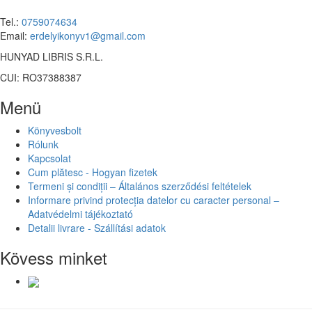
Tel.:
0759074634
Email:
erdelyikonyv1@gmail.com
HUNYAD LIBRIS S.R.L.
CUI: RO37388387
Menü
Könyvesbolt
Rólunk
Kapcsolat
Cum plătesc - Hogyan fizetek
Termeni și condiții – Általános szerződési feltételek
Informare privind protecția datelor cu caracter personal –
Adatvédelmi tájékoztató
Detalii livrare - Szállítási adatok
Kövess minket