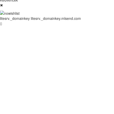
✖
litesrv._domainkey litesrv._domainkey.mlsend.com