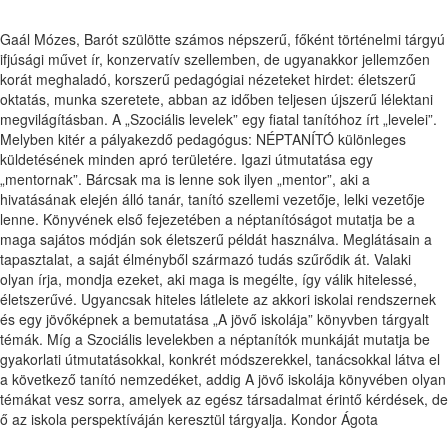
Gaál Mózes, Barót szülötte számos népszerű, főként történelmi tárgyú
ifjúsági művet ír, konzervatív szellemben, de ugyanakkor jellemzően
korát meghaladó, korszerű pedagógiai nézeteket hirdet: életszerű
oktatás, munka szeretete, abban az időben teljesen újszerű lélektani
megvilágításban. A „Szociális levelek” egy fiatal tanítóhoz írt „levelei”.
Melyben kitér a pályakezdő pedagógus: NÉPTANÍTÓ különleges
küldetésének minden apró területére. Igazi útmutatása egy
„mentornak”. Bárcsak ma is lenne sok ilyen „mentor”, aki a
hivatásának elején álló tanár, tanító szellemi vezetője, lelki vezetője
lenne. Könyvének első fejezetében a néptanítóságot mutatja be a
maga sajátos módján sok életszerű példát használva. Meglátásain a
tapasztalat, a saját élményből származó tudás szűrődik át. Valaki
olyan írja, mondja ezeket, aki maga is megélte, így válik hitelessé,
életszerűvé. Ugyancsak hiteles látlelete az akkori iskolai rendszernek
és egy jövőképnek a bemutatása „A jövő iskolája” könyvben tárgyalt
témák. Míg a Szociális levelekben a néptanítók munkáját mutatja be
gyakorlati útmutatásokkal, konkrét módszerekkel, tanácsokkal látva el
a következő tanító nemzedéket, addig A jövő iskolája könyvében olyan
témákat vesz sorra, amelyek az egész társadalmat érintő kérdések, de
ő az iskola perspektíváján keresztül tárgyalja. Kondor Ágota