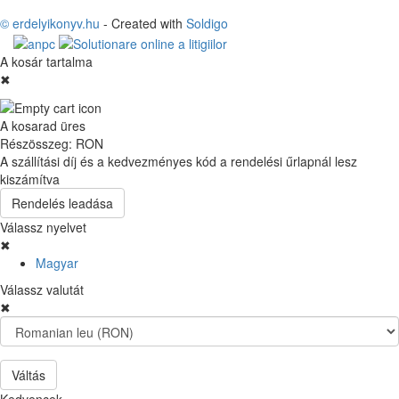
© erdelyikonyv.hu
- Created with
Soldigo
A kosár tartalma
✖
A kosarad üres
Részösszeg:
RON
A szállítási díj és a kedvezményes kód a rendelési űrlapnál lesz
kiszámítva
Rendelés leadása
Válassz nyelvet
✖
Magyar
Válassz valutát
✖
Váltás
Kedvencek