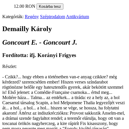
12.00 RON
Kosárba tesz
Kategóriák:
Regény
Szépirodalom
Antikvárium
Demailly Károly
Goncourt E. - Goncourt J.
Fordította: ifj. Korányi Frigyes
Részlet:
- Czikk?... hogy ebben a történetben van-e anyag czikkre? még
kérdezed? szerencsétlen ember! Hiszen verses színdarabot
rögtönözne belőle egy hatesztendős gyerek, akár bekötött szemmel
is! Első jelenet: a Comédie-Française csarnoka... értsd meg...
Moliére háza... Talma... az emlékek... a tiráda: ez a hely az, a hol
Caesarral társalog Scapin, a hol Melpomene Thalia legyezőjét veszi
át... a hol... a hol... a hol... hiszen se vége, se hossza, ha folytatni
akarom! Áttérsz az indiszkrécziókra: Provost sakkozik Anselm-mel,
a drámai szende fagylaltot rendel; a teremőr elárulja, hogy ott van a
toscanai örökös nagyherczeg, a kire rápirít Fix kisasszony, hogy
nem maga nevezte meg magát; a "Fogoly-kiváltó társaság"...