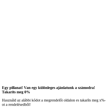
Egy pillanat! Van egy különleges ajánlatunk a számodra!
Takaríts meg
0
%
Használd az alábbi kódot a megrendelői oldalon es takaríts meg
x
%-
ot a rendelésedből!