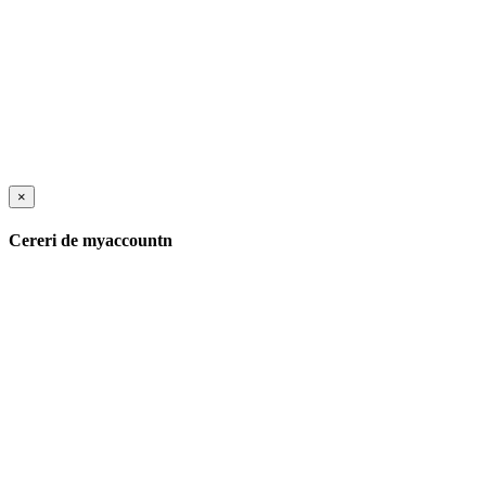
×
Cereri de myaccountn