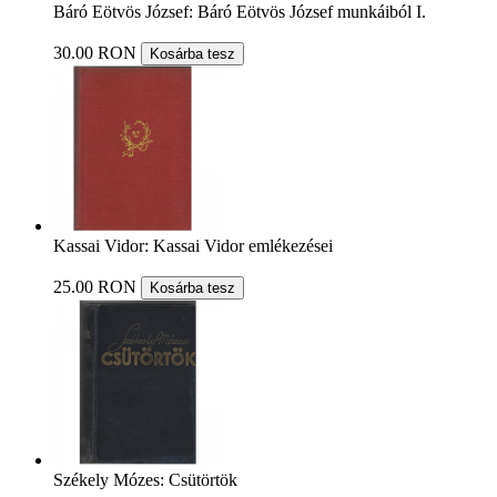
Báró Eötvös József: Báró Eötvös József munkáiból I.
30.00 RON
Kosárba tesz
Kassai Vidor: Kassai Vidor emlékezései
25.00 RON
Kosárba tesz
Székely Mózes: Csütörtök