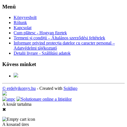
Menü
Könyvesbolt
Rólunk
Kapcsolat
Cum plătesc - Hogyan fizetek
Termeni și condiții – Általános szerződési feltételek
Informare privind protecția datelor cu caracter personal –
Adatvédelmi tájékoztató
Detalii livrare - Szállítási adatok
Kövess minket
© erdelyikonyv.hu
- Created with
Soldigo
A kosár tartalma
✖
A kosarad üres