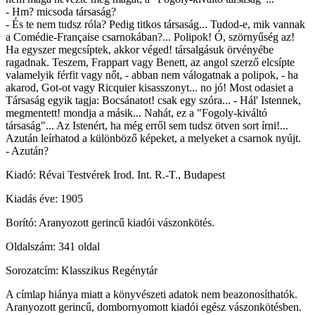
- Hm? micsoda társaság?
- És te nem tudsz róla? Pedig titkos társaság... Tudod-e, mik vannak
a Comédie-Française csarnokában?... Polipok! Ó, szörnyűség az!
Ha egyszer megcsíptek, akkor véged! társalgásuk örvényébe
ragadnak. Teszem, Frappart vagy Benett, az angol szerző elcsípte
valamelyik férfit vagy nőt, - abban nem válogatnak a polipok, - ha
akarod, Got-ot vagy Ricquier kisasszonyt... no jó! Most odasiet a
Társaság egyik tagja: Bocsánatot! csak egy szóra... - Hál' Istennek,
megmentett! mondja a másik... Nahát, ez a "Fogoly-kiváltó
társaság"... Az Istenért, ha még erről sem tudsz ötven sort írni!...
Azután leírhatod a különböző képeket, a melyeket a csarnok nyújt.
- Azután?
Kiadó: Révai Testvérek Irod. Int. R.-T., Budapest
Kiadás éve: 1905
Borító: Aranyozott gerincű kiadói vászonkötés.
Oldalszám: 341 oldal
Sorozatcím: Klasszikus Regénytár
A címlap hiánya miatt a könyvészeti adatok nem beazonosíthatók.
Aranyozott gerincű, dombornyomott kiadói egész vászonkötésben.