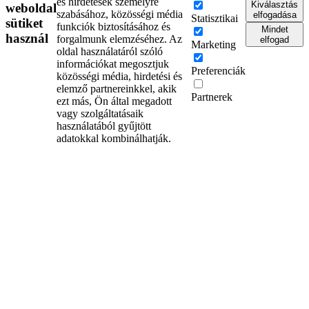
és hirdetések személyre
Kiválasztás
weboldal
szabásához, közösségi média
elfogadása
Statisztikai
sütiket
funkciók biztosításához és
Mindet
használ
forgalmunk elemzéséhez. Az
elfogad
Marketing
oldal használatáról szóló
információkat megosztjuk
Preferenciák
közösségi média, hirdetési és
elemző partnereinkkel, akik
Partnerek
ezt más, Ön által megadott
vagy szolgáltatásaik
használatából gyűjtött
adatokkal kombinálhatják.