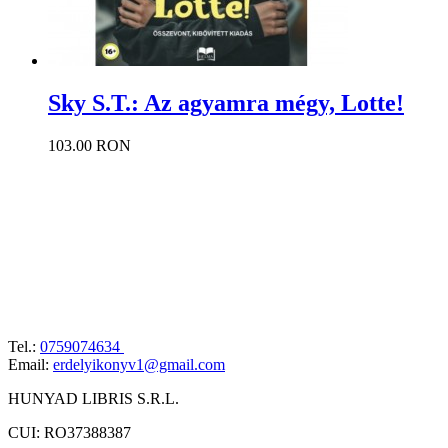
Sky S.T.: Az agyamra mégy, Lotte!
103.00 RON
Tel.:
0759074634
Email:
erdelyikonyv1@gmail.com
HUNYAD LIBRIS S.R.L.
CUI: RO37388387