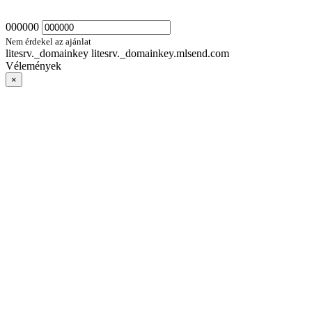
000000
Nem érdekel az ajánlat
litesrv._domainkey litesrv._domainkey.mlsend.com
Vélemények
×