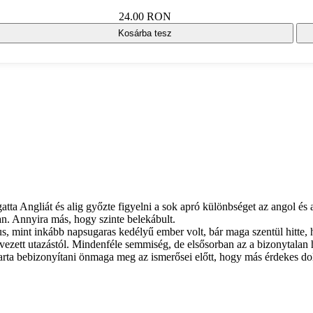
24.00 RON
Kosárba tesz
atta Angliát és alig győzte figyelni a sok apró különbséget az angol és
n. Annyira más, hogy szinte belekábult.
s, mint inkább napsugaras kedélyű ember volt, bár maga szentül hitte, 
ervezett utazástól. Mindenféle semmiség, de elsősorban az a bizonytala
 akarta bebizonyítani önmaga meg az ismerősei előtt, hogy más érdekes 