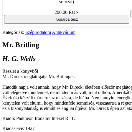
sorozat)
200.00 RON
Kosárba tesz
Kategóriák:
Szépirodalom
Antikvárium
Mr. Britling
H. G. Wells
Részlet a könyvből
Mr. Direck meglátogatja Mr. Britlinget.
Hatodik napja volt annak, hogy Mr. Direck, életében először meglátog
volt elégedve mindennel, de minden más volt, mint otthon, Amerikába
Évek óta készült már erre az utazásra, de hiába. Nem annyira energiku
kénytelen volt eltűrni, hogy mindenféle semmiség visszatartsa a régt
ez a bizonytalanság is elmúlt és angliai útjával Mr. Direck épen azt
Kiadó: Pantheon Irodalmi Intézet R.-T.
Kiadás éve: 1927