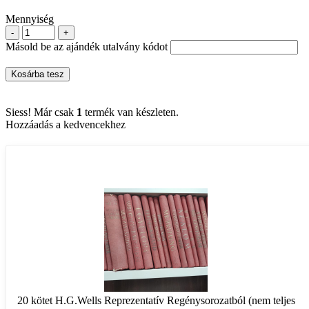
Mennyiség
-
+
Másold be az ajándék utalvány kódot
Kosárba tesz
Siess! Már csak
1
termék van készleten.
Hozzáadás a kedvencekhez
20 kötet H.G.Wells Reprezentatív Regénysorozatból (nem teljes