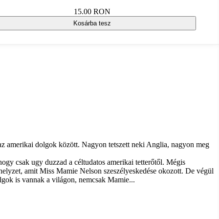
15.00 RON
Kosárba tesz
 az amerikai dolgok között. Nagyon tetszett neki Anglia, nagyon meg
hogy csak ugy duzzad a céltudatos amerikai tetterőtől. Mégis
n helyzet, amit Miss Mamie Nelson szeszélyeskedése okozott. De végül
dolgok is vannak a világon, nemcsak Mamie...