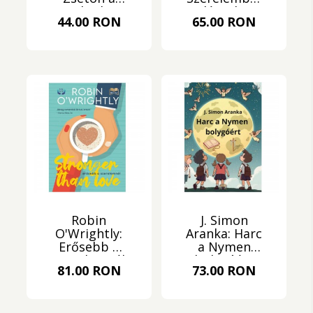
nyakatlan
elégtelen
44.00 RON
65.00 RON
zsiráf -
Kaland a
délisarkon
Robin
J. Simon
O'Wrightly:
Aranka: Harc
Erősebb a
a Nymen
szerelemnél
bolygóért
81.00 RON
73.00 RON