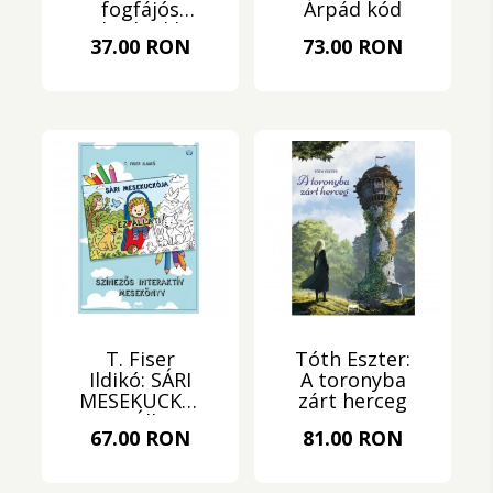
fogfájós
Árpád kód
krokodil
37.00 RON
73.00 RON
T. Fiser
Tóth Eszter:
Ildikó: SÁRI
A toronyba
MESEKUCKÓJA
zárt herceg
- Ez Állati!
67.00 RON
81.00 RON