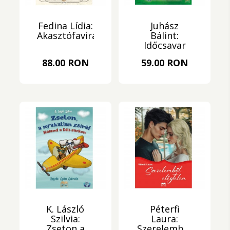
Fedina Lídia:
Juhász
Akasztófavirágok
Bálint:
Időcsavar
88.00 RON
59.00 RON
K. László
Péterfi
Szilvia:
Laura:
Zseton a
Szerelemből