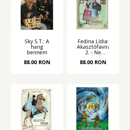
Sky S.T.: A
Fedina Lídia:
hang
Akasztófavirágok
bennem
2. - Ne
tegyétek ti
88.00 RON
88.00 RON
leányok