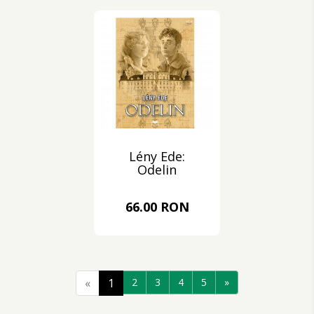
Lény Ede:
Odelin
66.00 RON
«
1
2
3
4
5
»