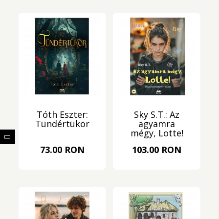
Tóth Eszter:
Sky S.T.: Az
Tündértükör
agyamra
mégy, Lotte!
73.00 RON
103.00 RON