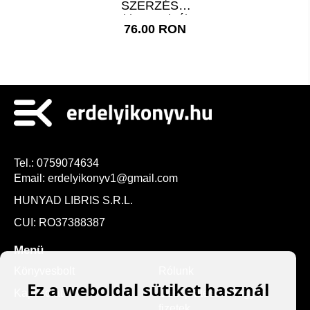
SZERZÉS –
Titkosszolgálatok
76.00 RON
–
Médiamanipuláció
– Migráció
Tel.:
0759074634
Email:
erdelyikonyv1@gmail.com
HUNYAD LIBRIS S.R.L.
CUI: RO37388387
Menü
Könyvesbolt
Rólunk
Ez a weboldal sütiket használ
Kapcsolat
Cum plătesc - Hogyan
fizetek