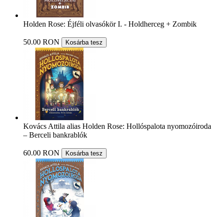
Holden Rose: Éjféli olvasókör I. - Holdherceg + Zombik
50.00 RON
Kosárba tesz
Kovács Attila alias Holden Rose: Hollóspalota nyomozóiroda
– Berceli bankrablók
60.00 RON
Kosárba tesz