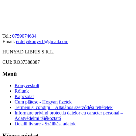
Tel.:
0759074634
Email:
erdelyikonyv1@gmail.com
HUNYAD LIBRIS S.R.L.
CUI: RO37388387
Menü
Könyvesbolt
Rólunk
Kapcsolat
Cum plătesc - Hogyan fizetek
Termeni și condiții – Általános szerződési feltételek
Informare privind protecția datelor cu caracter personal –
Adatvédelmi tájékoztató
Detalii livrare - Szállítási adatok
Kövess minket