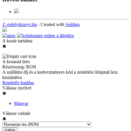
© erdelyikonyv.hu
- Created with
Soldigo
A kosár tartalma
✖
A kosarad üres
Részösszeg:
RON
A szállítási díj és a kedvezményes kód a rendelési űrlapnál lesz
kiszámítva
Rendelés leadása
Válassz nyelvet
✖
Magyar
Válassz valutát
✖
Váltás