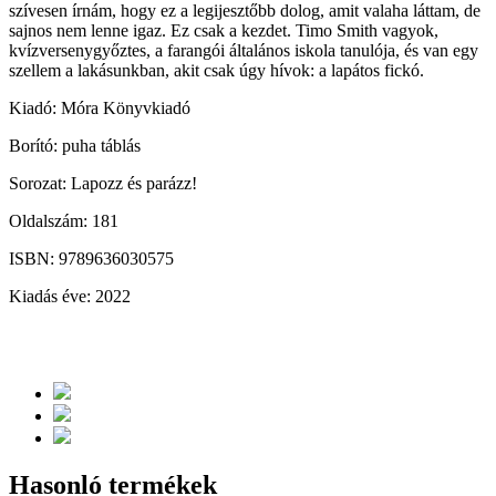
szívesen írnám, hogy ez a legijesztőbb dolog, amit valaha láttam, de
sajnos nem lenne igaz. Ez csak a kezdet. Timo Smith vagyok,
kvízversenygyőztes, a farangói általános iskola tanulója, és van egy
szellem a lakásunkban, akit csak úgy hívok: a lapátos fickó.
Kiadó: Móra Könyvkiadó
Borító: puha táblás
Sorozat: Lapozz és parázz!
Oldalszám: 181
ISBN: 9789636030575
Kiadás éve: 2022
Hasonló termékek