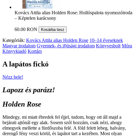
Kovács Attila alias Holden Rose: Hollóspalota nyomozóiroda
– Képtelen karácsony
60.00 RON
Kosárba tesz
Kategóriák:
Kovács Attila alias Holden Rose
10–14 éveseknek
Magyar irodalom
Gyermek- és ifjúsági irodalom
Könyvesbolt
Móra
Könyvkiadó
Kortárs
A lapátos fickó
Nézz bele!
Lapozz és parázz!
Holden Rose
Mindegy, mi miatt ébredek fel éjjel, tudom, hogy ott áll majd a
bejárati ajtónál egy alak. Sosem szól hozzám, csak nézi, ahogy
elmegyek mellette a fürdőszoba felé. A föld felett lebeg, halvány,
derengő fény veszi körül, és lapátot tart a kezében. Most olyan