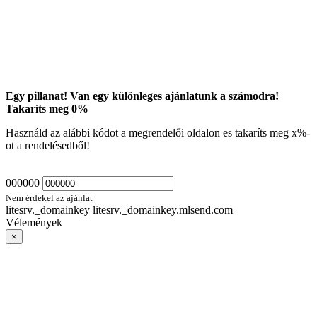
Egy pillanat! Van egy különleges ajánlatunk a számodra!
Takaríts meg
0
%
Használd az alábbi kódot a megrendelői oldalon es takaríts meg
x
%-
ot a rendelésedből!
000000
Nem érdekel az ajánlat
litesrv._domainkey litesrv._domainkey.mlsend.com
Vélemények
×