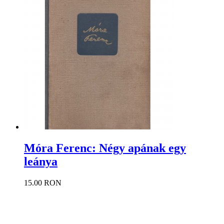
Móra Ferenc: Négy apának egy
leánya
15.00 RON