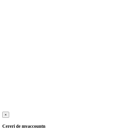
×
Cereri de myaccountn