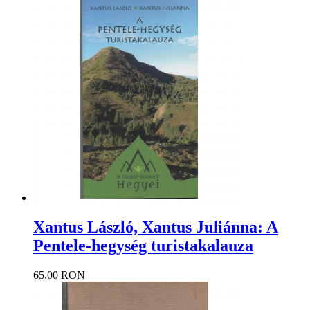
Xantus László, Xantus Juliánna: A
Pentele-hegység turistakalauza
65.00 RON