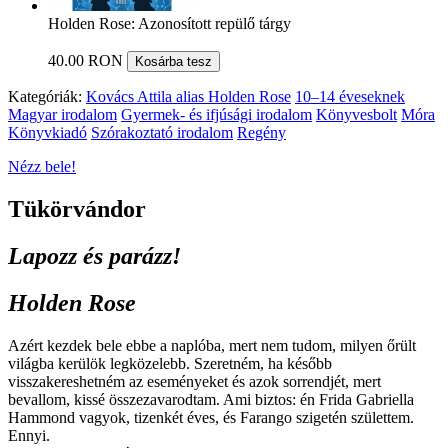
Holden Rose: Azonosított repülő tárgy
40.00 RON
Kosárba tesz
Kategóriák:
Kovács Attila alias Holden Rose
10–14 éveseknek
Magyar irodalom
Gyermek- és ifjúsági irodalom
Könyvesbolt
Móra
Könyvkiadó
Szórakoztató irodalom
Regény
Nézz bele!
Tükörvándor
Lapozz és parázz!
Holden Rose
Azért kezdek bele ebbe a naplóba, mert nem tudom, milyen őrült
világba kerülök legközelebb. Szeretném, ha később
visszakereshetném az eseményeket és azok sorrendjét, mert
bevallom, kissé összezavarodtam. Ami biztos: én Frida Gabriella
Hammond vagyok, tizenkét éves, és Farango szigetén születtem.
Ennyi.