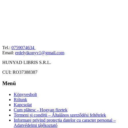
Tel.:
0759074634
Email:
erdelyikonyv1@gmail.com
HUNYAD LIBRIS S.R.L.
CUI: RO37388387
Menü
Könyvesbolt
Rólunk
Kapcsolat
Cum plătesc - Hogyan fizetek
Termeni și condiții – Általános szerződési feltételek
Informare privind protecția datelor cu caracter personal –
Adatvédelmi tájékoztató