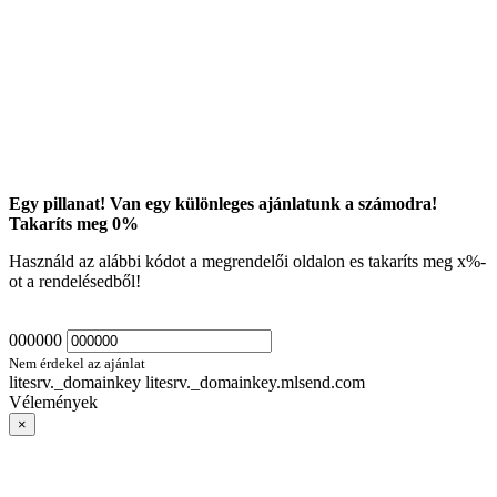
Egy pillanat! Van egy különleges ajánlatunk a számodra!
Takaríts meg
0
%
Használd az alábbi kódot a megrendelői oldalon es takaríts meg
x
%-
ot a rendelésedből!
000000
Nem érdekel az ajánlat
litesrv._domainkey litesrv._domainkey.mlsend.com
Vélemények
×