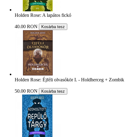
Holden Rose: A lapátos fickó
40.00 RON
Kosárba tesz
Holden Rose: Éjféli olvasókör I. - Holdherceg + Zombik
50.00 RON
Kosárba tesz