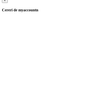
×
Cereri de myaccountn