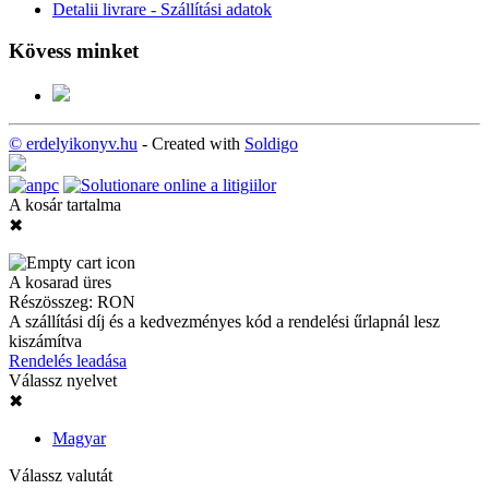
Detalii livrare - Szállítási adatok
Kövess minket
© erdelyikonyv.hu
- Created with
Soldigo
A kosár tartalma
✖
A kosarad üres
Részösszeg:
RON
A szállítási díj és a kedvezményes kód a rendelési űrlapnál lesz
kiszámítva
Rendelés leadása
Válassz nyelvet
✖
Magyar
Válassz valutát