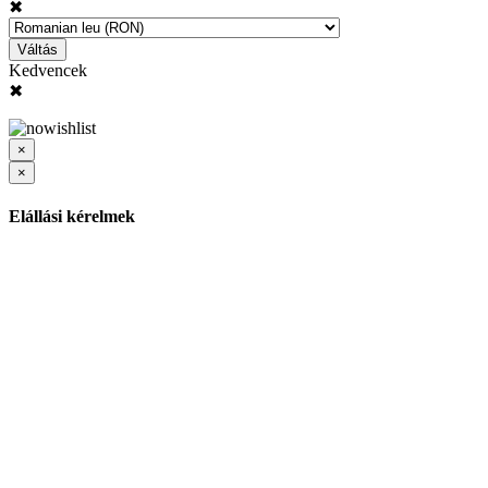
✖
Váltás
Kedvencek
✖
×
×
Elállási kérelmek