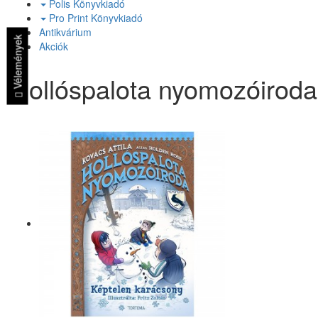
Polis Könyvkiadó
Pro Print Könyvkiadó
Antikvárium
Vélemények
Akciók
Hollóspalota nyomozóiroda