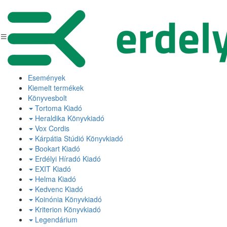
Események
Kiemelt termékek
Könyvesbolt
Tortoma Kiadó
Heraldika Könyvkiadó
Vox Cordis
Kárpátia Stúdió Könyvkiadó
Bookart Kiadó
Erdélyi Híradó Kiadó
EXIT Kiadó
Helma Kiadó
Kedvenc Kiadó
Koinónia Könyvkiadó
Kriterion Könyvkiadó
Legendárium