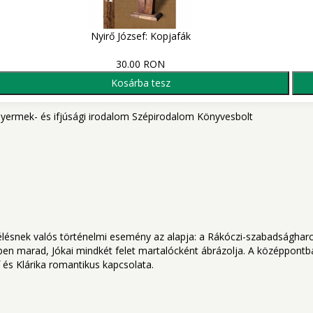
Nyirő József: Kopjafák
30.00 RON
Kosárba tesz
yermek- és ifjúsági irodalom
Szépirodalom
Könyvesbolt
zélésnek valós történelmi esemény az alapja: a Rákóczi-szabadságharc
ben marad, Jókai mindkét felet martalócként ábrázolja. A közép­pontba
 és Klárika romantikus kapcsolata.