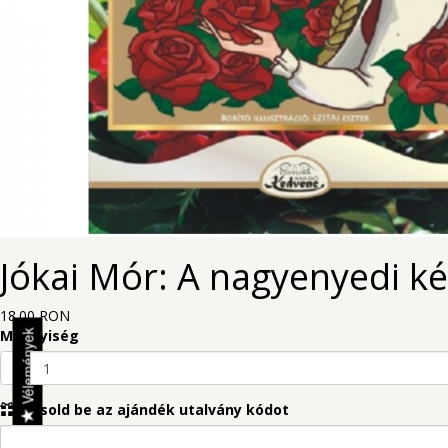
Jókai Mór: A nagyenyedi ké
18.00 RON
Mennyiség
Vélemények
-
Másold be az ajándék utalvány kódot