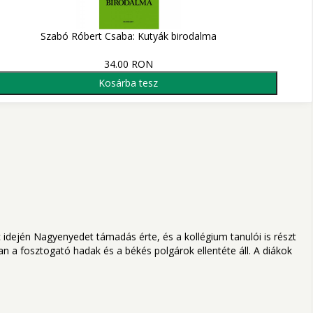
Szabó Róbert Csaba: Kutyák birodalma
34.00 RON
Kosárba tesz
 idején Nagyenyedet támadás érte, és a kollégium tanulói is részt
n a fosztogató hadak és a békés polgárok ellentéte áll. A diákok