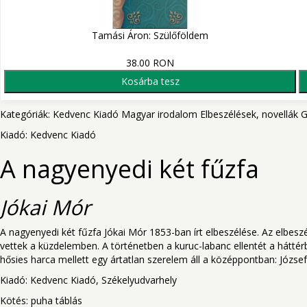
Tamási Áron: Szülőföldem
38.00 RON
Kosárba tesz
Kategóriák:
Kedvenc Kiadó
Magyar irodalom
Elbeszélések, novellák
G
Kiadó:
Kedvenc Kiadó
A nagyenyedi két fűzfa
Jókai Mór
A nagyenyedi két fűzfa Jókai Mór 1853-ban írt elbeszélése. Az elbes
vettek a küzdelemben. A történetben a kuruc-labanc ellentét a háttér
hősies harca mellett egy ártatlan szerelem áll a középpontban: József
Kiadó: Kedvenc Kiadó, Székelyudvarhely
Kötés: puha táblás