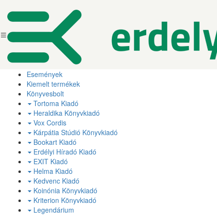
Események
Kiemelt termékek
Könyvesbolt
Tortoma Kiadó
Heraldika Könyvkiadó
Vox Cordis
Kárpátia Stúdió Könyvkiadó
Bookart Kiadó
Erdélyi Híradó Kiadó
EXIT Kiadó
Helma Kiadó
Kedvenc Kiadó
Koinónia Könyvkiadó
Kriterion Könyvkiadó
Legendárium