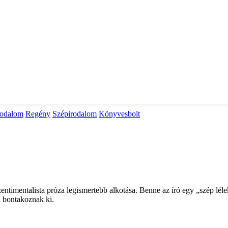
rodalom
Regény
Szépirodalom
Könyvesbolt
timentalista próza legismertebb alkotása. Benne az író egy „szép lélek
l bontakoznak ki.