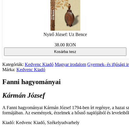
Nyirő József: Uz Bence
38.00 RON
Kosárba tesz
Kategóriák:
Kedvenc Kiadó
Magyar irodalom
Gyermek- és ifjúsági i
Márka:
Kedvenc Kiadó
Fanni hagyományai
Kármán József
A Fanni hagyományai Kármán József 1794-ben írt regénye, a hazai szen
formájában. Az események, érzelmek a hősnő naplójából és leveleibő
Kiadó: Kedvenc Kiadó, Székelyudvarhely