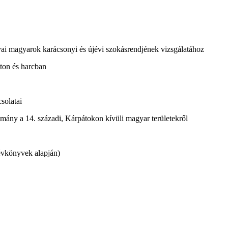
ai magyarok karácsonyi és újévi szokásrendjének vizsgálatához
ton és harcban
solatai
lmány a 14. századi, Kárpátokon kívüli magyar területekről
évkönyvek alapján)