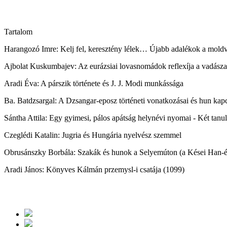
Tartalom
Harangozó Imre: Kelj fel, keresztény lélek… Újabb adalékok a moldv
Ajbolat Kuskumbajev: Az eurázsiai lovasnomádok reflexíja a vadásza
Aradi Éva: A párszik története és J. J. Modi munkássága
Ba. Batdzsargal: A Dzsangar-eposz történeti vonatkozásai és hun kapc
Sántha Attila: Egy gyimesi, pálos apátság helynévi nyomai - Két tanu
Czeglédi Katalin: Jugria és Hungária nyelvész szemmel
Obrusánszky Borbála: Szakák és hunok a Selyemúton (a Kései Han-
Aradi János: Könyves Kálmán przemysl-i csatája (1099)