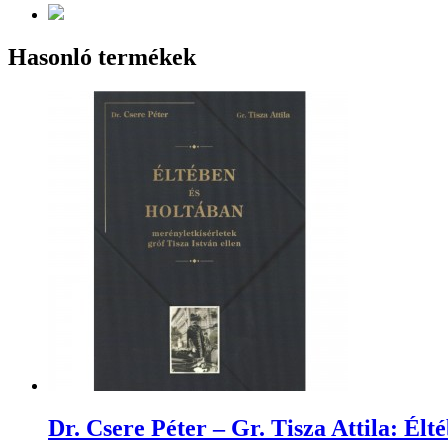
Hasonló termékek
Dr. Csere Péter – Gr. Tisza Attila: Élt