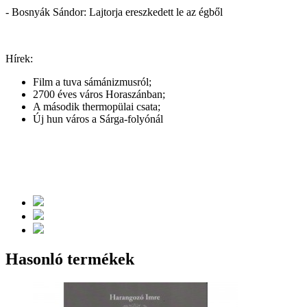
- Bosnyák Sándor: Lajtorja ereszkedett le az égből
Hírek:
Film a tuva sámánizmusról;
2700 éves város Horaszánban;
A második thermopülai csata;
Új hun város a Sárga-folyónál
Hasonló termékek