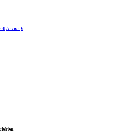
olt
Akciók
6
éltárban