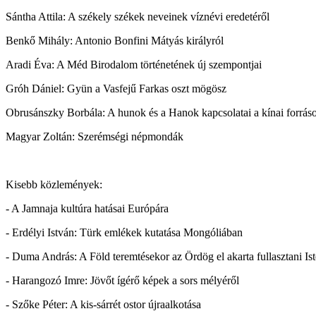
Sántha Attila: A székely székek neveinek víznévi eredetéről
Benkő Mihály: Antonio Bonfini Mátyás királyról
Aradi Éva: A Méd Birodalom történetének új szempontjai
Gróh Dániel: Gyün a Vasfejű Farkas oszt mögösz
Obrusánszky Borbála: A hunok és a Hanok kapcsolatai a kínai forráso
Magyar Zoltán: Szerémségi népmondák
Kisebb közlemények:
- A Jamnaja kultúra hatásai Európára
- Erdélyi István: Türk emlékek kutatása Mongóliában
- Duma András: A Föld teremtésekor az Ördög el akarta fullasztani Ist
- Harangozó Imre: Jövőt ígérő képek a sors mélyéről
- Szőke Péter: A kis-sárrét ostor újraalkotása