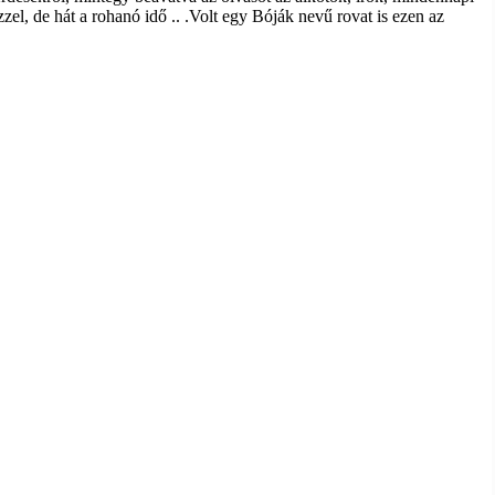
zel, de hát a rohanó idő .. .Volt egy Bóják nevű rovat is ezen az