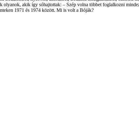
k olyanok, akik így sóhajtottak: – Szép volna többet fog­lalkozni mindez
pénteken 1971 és 1974 kö­zött. Mi is volt a Bóják?