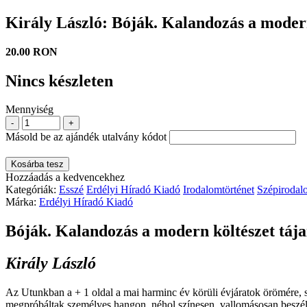
Király László: Bóják. Kalandozás a modern
20.00 RON
Nincs készleten
Mennyiség
-
+
Másold be az ajándék utalvány kódot
Kosárba tesz
Hozzáadás a kedvencekhez
Kategóriák:
Esszé
Erdélyi Híradó Kiadó
Irodalomtörténet
Szépirodal
Márka:
Erdélyi Híradó Kiadó
Bóják. Kalandozás a modern költészet tája
Király László
Az Utunkban a + 1 oldal a mai harminc év körüli évjáratok örömére, s 
megpróbáltak személyes hangon, néhol színesen, vallomásosan be­szélni