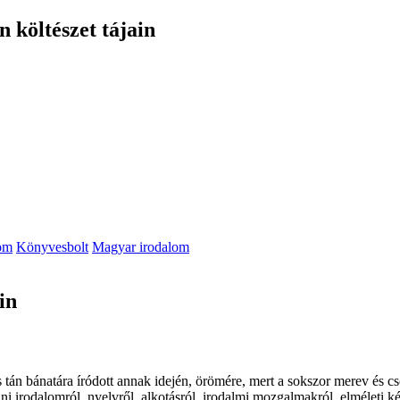
 költészet tájain
om
Könyvesbolt
Magyar irodalom
in
tán bánatára íródott annak idején, örömére, mert a sokszor merev és csö
 irodalomról, nyelvről, alkotásról, irodalmi mozgalmakról, elmé­leti ké