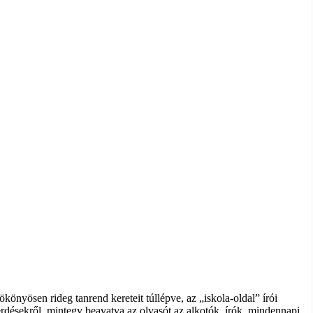
könyösen rideg tanrend kereteit túllépve, az „iskola-oldal” írói
rdésekről, mintegy beavatva az olvasót az alkotók, írók, min­dennapi