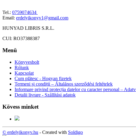
Tel.:
0759074634
Email:
erdelyikonyv1@gmail.com
HUNYAD LIBRIS S.R.L.
CUI: RO37388387
Menü
Könyvesbolt
Rólunk
Kapcsolat
Cum plătesc - Hogyan fizetek
Termeni și condiții – Általános szerződési feltételek
Informare privind protecția datelor cu caracter personal – Adat
Detalii livrare - Szállítási adatok
Kövess minket
© erdelyikonyv.hu
- Created with
Soldigo