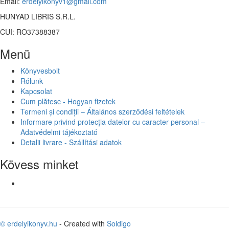
Email:
erdelyikonyv1@gmail.com
HUNYAD LIBRIS S.R.L.
CUI: RO37388387
Menü
Könyvesbolt
Rólunk
Kapcsolat
Cum plătesc - Hogyan fizetek
Termeni și condiții – Általános szerződési feltételek
Informare privind protecția datelor cu caracter personal –
Adatvédelmi tájékoztató
Detalii livrare - Szállítási adatok
Kövess minket
© erdelyikonyv.hu
- Created with
Soldigo