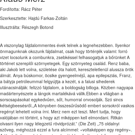
Fordította: Rácz Péter
Szerkesztette: Hajdú Farkas-Zoltán
Illusztrálta: Részegh Botond
A viszonylag fájdalommentes évek telnek a legnehezebben. Ilyenkor
önmagunknak okozunk fájdalmat, csak hogy történjék valami: forró
vizet locsolunk a combunkra, zsebkéssel felhasogatjuk a bőrünket A
történet szereplői szörnyetegek. Egy szörnyeteg család. Renz baba,
aki Jakob lett volna, születése óta halott, kereszteletlenül alussza örök
álmát. Anya búskomor, öcsike gyengeelméjű, apa epilepsziás, Franz,
a bátyja petróleummal felgyújtja a kezét, s a falusi sihederek
utánacsinálják: felizzó fájdalom, a boldogság billoga. Közben nagyapa
madártenyészete a lángok martalékává válik.Ebben a világban a
sorscsapásokat egykedvűen, sőt, humorral orvosolják. Szó sincs
kétségbeesésről.„A könyvben összesűrűsödő emberi sorsokról vaskos
regényt lehetett volna írni. Merz nem ezt teszi. Mert tudja, hogy
valójában mi történt, s hogy azt miképpen kell elmondani. Ritkán
olvasni ilyen nagy lélegzetű rövidprózát.” (Die Zeit) „75 oldalnyi
szöveg, méghozzá ezzel a fura alcímmel: «voltaképpen egy regény».