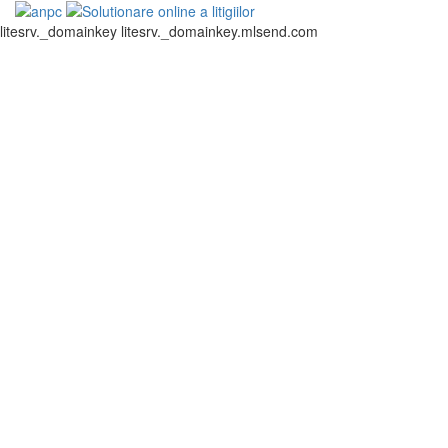
litesrv._domainkey litesrv._domainkey.mlsend.com