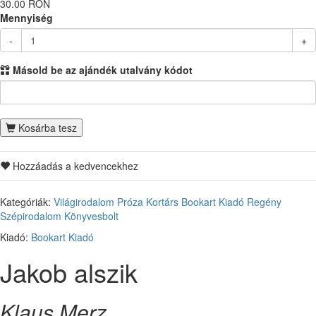
30.00 RON
Mennyiség
-
+
Másold be az ajándék utalvány kódot
Kosárba tesz
Hozzáadás a kedvencekhez
Kategóriák:
Világirodalom
Próza
Kortárs
Bookart Kiadó
Regény
Szépirodalom
Könyvesbolt
Kiadó:
Bookart Kiadó
Jakob alszik
Klaus Merz