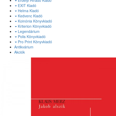
Erdélyi Híradó Kiadó
EXIT Kiadó
Helma Kiadó
Kedvenc Kiadó
Koinónia Könyvkiadó
Kriterion Könyvkiadó
Legendárium
Polis Könyvkiadó
Pro Print Könyvkiadó
Antikvárium
Akciók