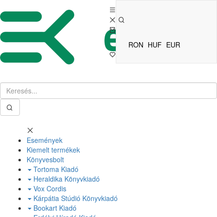
RON
HUF
EUR
Események
Kiemelt termékek
Könyvesbolt
Tortoma Kiadó
Heraldika Könyvkiadó
Vox Cordis
Kárpátia Stúdió Könyvkiadó
Bookart Kiadó