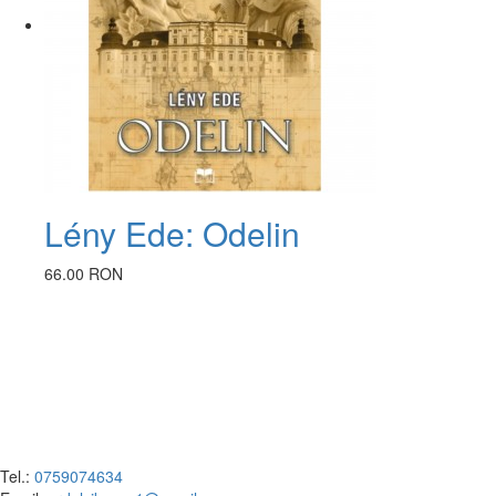
Lény Ede: Odelin
66.00 RON
Tel.:
0759074634