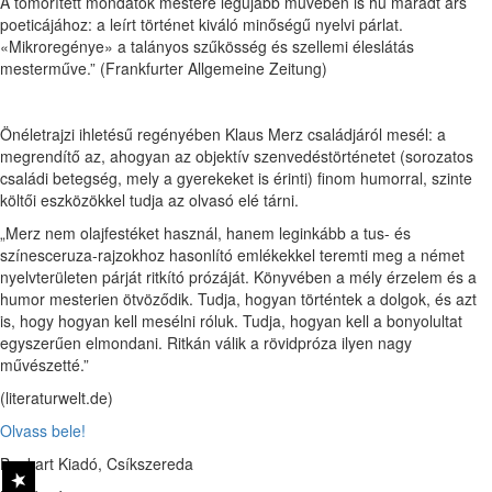
A tömörített mondatok mestere legújabb művében is hű maradt ars
poeticájához: a leírt történet kiváló minőségű nyelvi párlat.
«Mikroregénye» a talányos szűkösség és szellemi éleslátás
mesterműve.” (Frankfurter Allgemeine Zeitung)
Önéletrajzi ihletésű regényében Klaus Merz családjáról mesél: a
megrendítő az, ahogyan az objektív szenvedéstörténetet (sorozatos
családi betegség, mely a gyerekeket is érinti) finom humorral, szinte
költői eszközökkel tudja az olvasó elé tárni.
„Merz nem olajfestéket használ, hanem leginkább a tus- és
színesceruza-rajzokhoz hasonlító emlékekkel teremti meg a német
nyelvterületen párját ritkító prózáját. Könyvében a mély érzelem és a
humor mesterien ötvöződik. Tudja, hogyan történtek a dolgok, és azt
is, hogy hogyan kell mesélni róluk. Tudja, hogyan kell a bonyolultat
egyszerűen elmondani. Ritkán válik a rövidpróza ilyen nagy
művészetté.”
(literaturwelt.de)
Olvass bele!
Bookart Kiadó, Csíkszereda