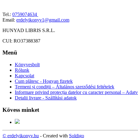
Tel.:
0759074634
Email:
erdelyikonyv1@gmail.com
HUNYAD LIBRIS S.R.L.
CUI: RO37388387
Menü
Könyvesbolt
Rólunk
Kapcsolat
Cum plătesc - Hogyan fizetek
Termeni și condiții – Általános szerződési feltételek
Informare privind protecția datelor cu caracter personal – Adat
Detalii livrare - Szállítási adatok
Kövess minket
© erdelyikonyv.hu
- Created with
Soldigo