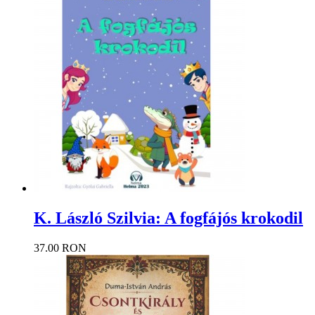
K. László Szilvia: A fogfájós krokodil
37.00 RON