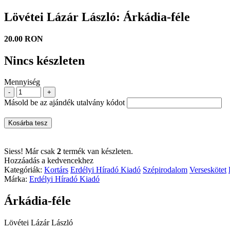
Lövétei Lázár László: Árkádia-féle
20.00 RON
Nincs készleten
Mennyiség
-
+
Másold be az ajándék utalvány kódot
Kosárba tesz
Siess! Már csak
2
termék van készleten.
Hozzáadás a kedvencekhez
Kategóriák:
Kortárs
Erdélyi Híradó Kiadó
Szépirodalom
Verseskötet
Márka:
Erdélyi Híradó Kiadó
Árkádia-féle
Lövétei Lázár László