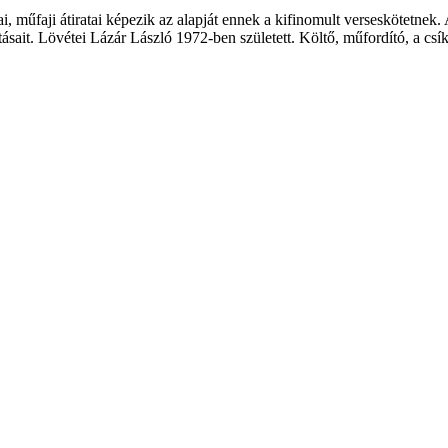
, műfaji átiratai képezik az alapját ennek a kifinomult verseskötetnek.
sait. Lövétei Lázár László 1972-ben született. Költő, műfordító, a csík