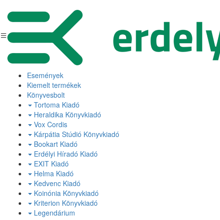
Események
Kiemelt termékek
Könyvesbolt
Tortoma Kiadó
Heraldika Könyvkiadó
Vox Cordis
Kárpátia Stúdió Könyvkiadó
Bookart Kiadó
Erdélyi Híradó Kiadó
EXIT Kiadó
Helma Kiadó
Kedvenc Kiadó
Koinónia Könyvkiadó
Kriterion Könyvkiadó
Legendárium