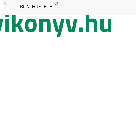
RON
HUF
EUR