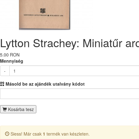
Lytton Strachey: Miniatűr a
5.00 RON
Mennyiség
-
Másold be az ajándék utalvány kódot
Kosárba tesz
Siess! Már csak
1
termék van készleten.