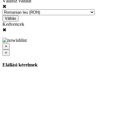
Válassz valutát
✖
Váltás
Kedvencek
✖
×
×
Elállási kérelmek