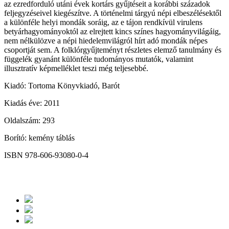
az ezredforduló utáni évek kortárs gyűjtéseit a korábbi századok
feljegyzéseivel kiegészítve. A történelmi tárgyú népi elbeszélésektől
a különféle helyi mondák soráig, az e tájon rendkívül virulens
betyárhagyományoktól az elrejtett kincs színes hagyományvilágáig,
nem nélkülözve a népi hiedelemvilágról hírt adó mondák népes
csoportját sem. A folklórgyűjteményt részletes elemző tanulmány és
függelék gyanánt különféle tudományos mutatók, valamint
illusztratív képmelléklet teszi még teljesebbé.
Kiadó: Tortoma Könyvkiadó, Barót
Kiadás éve: 2011
Oldalszám: 293
Borító: kemény táblás
ISBN 978-606-93080-0-4