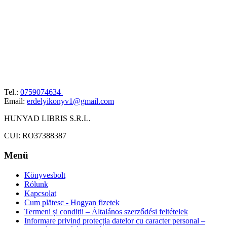
Tel.:
0759074634
Email:
erdelyikonyv1@gmail.com
HUNYAD LIBRIS S.R.L.
CUI: RO37388387
Menü
Könyvesbolt
Rólunk
Kapcsolat
Cum plătesc - Hogyan fizetek
Termeni și condiții – Általános szerződési feltételek
Informare privind protecția datelor cu caracter personal –