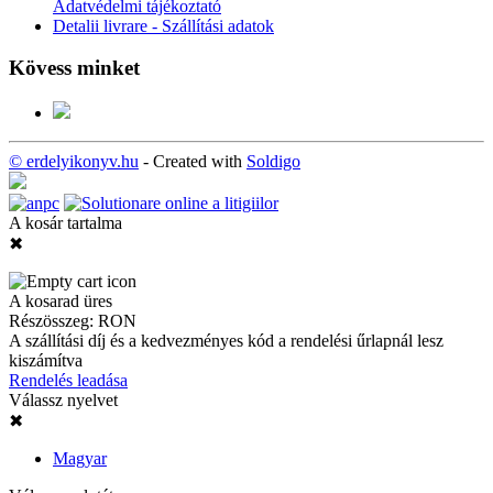
Adatvédelmi tájékoztató
Detalii livrare - Szállítási adatok
Kövess minket
© erdelyikonyv.hu
- Created with
Soldigo
A kosár tartalma
✖
A kosarad üres
Részösszeg:
RON
A szállítási díj és a kedvezményes kód a rendelési űrlapnál lesz
kiszámítva
Rendelés leadása
Válassz nyelvet
✖
Magyar