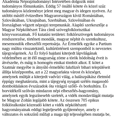
Akadémia Néprajztudományi Intézetében dolgozik mint
tudományos főmunkatárs. Eddig 57 önálló kötete és közel száz
tudományos közleménye jelent meg magyar és idegen nyelven. Az
utóbbi másfél évtizedben Magyarországon kívül Romániában,
Szlovákiában, Ukrajnában, Szerbiában, Szlovéniában és
Írországban végzett néprajzi terepmunkát. Alapító szerkesztője a
Magyar Népköltészet Tára című szövegfolklorisztikai
könyvsorozatnak. Fő kutatási területei: folklórszövegek tudományos
rendszerezése, történeti mondák, magyar néphit és szentkultusz,
mesemondók elbeszélői repertoárja. Az Érmellék egyike a Partium
nagy múltra visszatekintő, kultúrtörténeti szempontból is nevezetes
tájegységeinek. Az Ér folyó hajdani kiterjedt lápvilágának
védelmében az itt élő magyarság zöme a török hódoltság éveit is
átvészelte, és máig is homogén etnikai tömböt alkot. E kötet a
Szatmár megyébe is átnyúló érmelléki falufüzér bihari településeit
állítja középpontba, azt a 22 magyarlakta várost és községet,
amelynek múltját a kiterjedt vadvízi világ, a halászpákász életmód
éppúgy meghatározta, mint a tájegység nyugati szélén magasodó
domboldalakon évszázadok óta virágzó szőlő- és borkultúra. És
borvidékről szólván mindazon népi elbeszélés-hagyomány,
amelynek egyik legszínesebb szeletét, a vidék mondavilágát mutatja
be Magyar Zoltán legújabb kötete. Az összesen 705 epikus
folklóralkotást közreadó kötet a vidék népköltészeti
hagyományainak eddigi legteljesebb gyűjteménye, amely e
változatos és sokszínű műfajt a maga táji teljességében mutatja be,