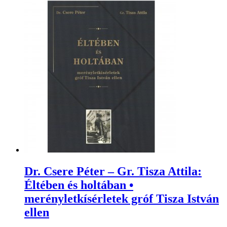
Dr. Csere Péter – Gr. Tisza Attila:
Éltében és holtában •
merényletkísérletek gróf Tisza István
ellen