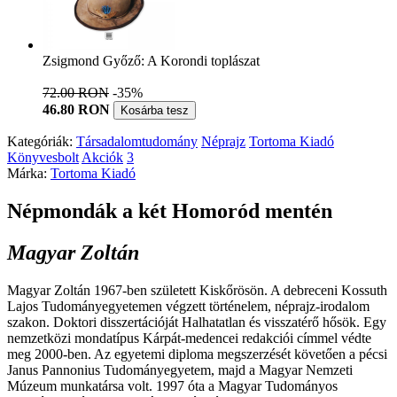
Zsigmond Győző: A Korondi toplászat
72.00 RON
-35%
46.80 RON
Kosárba tesz
Kategóriák:
Társadalomtudomány
Néprajz
Tortoma Kiadó
Könyvesbolt
Akciók
3
Márka:
Tortoma Kiadó
Népmondák a két Homoród mentén
Magyar Zoltán
Magyar Zoltán 1967-ben született Kiskőrösön. A debreceni Kossuth
Lajos Tudományegyetemen végzett történelem, néprajz-irodalom
szakon. Doktori disszertációját Halhatatlan és visszatérő hősök. Egy
nemzetközi mondatípus Kárpát-medencei redakciói címmel védte
meg 2000-ben. Az egyetemi diploma megszerzését követően a pécsi
Janus Pannonius Tudományegyetem, majd a Magyar Nemzeti
Múzeum munkatársa volt. 1997 óta a Magyar Tudományos