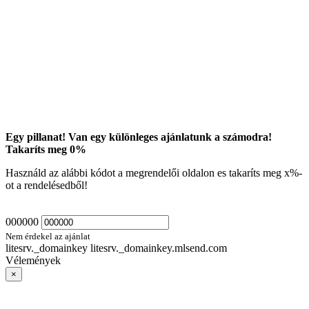
Egy pillanat! Van egy különleges ajánlatunk a számodra!
Takaríts meg
0
%
Használd az alábbi kódot a megrendelői oldalon es takaríts meg
x
%-
ot a rendelésedből!
000000
Nem érdekel az ajánlat
litesrv._domainkey litesrv._domainkey.mlsend.com
Vélemények
×