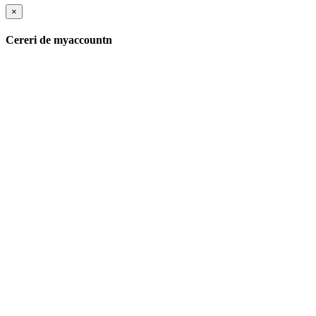
×
Cereri de myaccountn