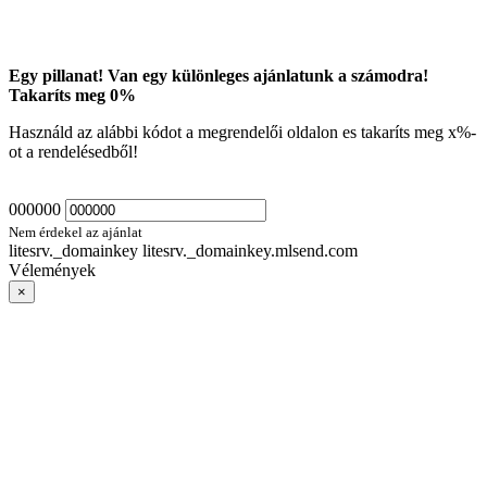
Egy pillanat! Van egy különleges ajánlatunk a számodra!
Takaríts meg
0
%
Használd az alábbi kódot a megrendelői oldalon es takaríts meg
x
%-
ot a rendelésedből!
000000
Nem érdekel az ajánlat
litesrv._domainkey litesrv._domainkey.mlsend.com
Vélemények
×