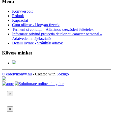
Menü
Könyvesbolt
Rólunk
Kapcsolat
Cum plătesc - Hogyan fizetek
Termeni și condiții – Általános szerződési feltételek
Informare privind protecția datelor cu caracter personal –
Adatvédelmi tájékoztató
Detalii livrare - Szállítási adatok
Kövess minket
© erdelyikonyv.hu
- Created with
Soldigo
×
×