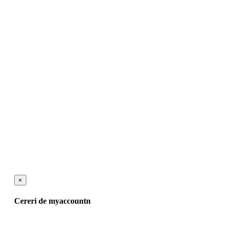
×
Cereri de myaccountn