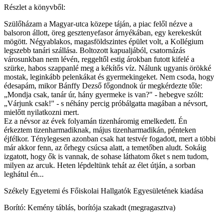
Részlet a könyvből:
Szülőházam a Magyar-utca közepe táján, a piac felől nézve a
balsoron állott, öreg gesztenyefasor árnyékában, egy kerekeskút
mögött. Négyablakos, magasföldszintes épület volt, a Kollégium
legszebb tanári szállása. Boltozott kapualjából, csatornázás
városunkban nem lévén, reggeltől estig árokban futott kifelé a
szürke, habos szappanlé meg a kékítős víz. Nálunk ugyanis örökké
mostak, leginkább pelenkákat és gyermekingeket. Nem csoda, hogy
édesapám, mikor Bánffy Dezső főgondnok úr megkérdezte tőle:
„Mondja csak, tanár úr, hány gyermeke is van?" - hebegve szólt:
„Várjunk csak!" - s néhány percig próbálgatta magában a névsort,
mielőtt nyilatkozni mert.
Ez a névsor az évek folyamán tizenháromig emelkedett. Én
érkeztem tizenharmadiknak, május tizenharmadikán, pénteken
éjfélkor. Ténylegesen azonban csak hat testvér fogadott, mert a többi
már akkor fenn, az őrhegy csúcsa alatt, a temetőben aludt. Sokáig
izgatott, hogy ők is vannak, de sohase láthatom őket s nem tudom,
milyen az arcuk. Heten lépdeltünk tehát az élet útján, a sorban
leghátul én...
Székely Egyetemi és Főiskolai Hallgatók Egyesületének kiadása
Borító: Kemény táblás, borítója szakadt (megragasztva)