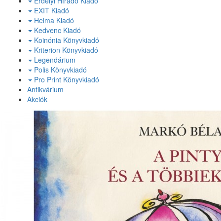
Erdélyi Híradó Kiadó
EXIT Kiadó
Helma Kiadó
Kedvenc Kiadó
Koinónia Könyvkiadó
Kriterion Könyvkiadó
Legendárium
Polis Könyvkiadó
Pro Print Könyvkiadó
Antikvárium
Akciók