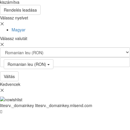
kiszámítva
Rendelés leadása
Válassz nyelvet
Magyar
Válassz valutát
Romanian leu (RON)
Váltás
Kedvencek
litesrv._domainkey litesrv._domainkey.mlsend.com