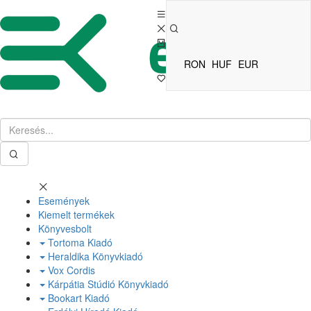
RON
HUF
EUR
Események
Kiemelt termékek
Könyvesbolt
Tortoma Kiadó
Heraldika Könyvkiadó
Vox Cordis
Kárpátia Stúdió Könyvkiadó
Bookart Kiadó