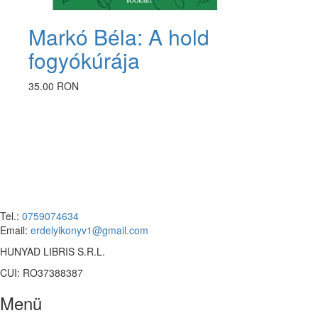
Markó Béla: A hold
fogyókúrája
35.00 RON
Tel.:
0759074634
Email:
erdelyikonyv1@gmail.com
HUNYAD LIBRIS S.R.L.
CUI: RO37388387
Menü