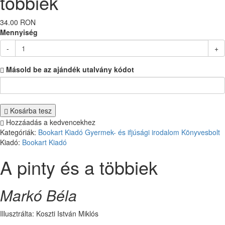
többiek
34.00 RON
Mennyiség
-
+
Másold be az ajándék utalvány kódot
Kosárba tesz
Hozzáadás a kedvencekhez
Kategóriák:
Bookart Kiadó
Gyermek- és ifjúsági irodalom
Könyvesbolt
Kiadó:
Bookart Kiadó
A pinty és a többiek
Markó Béla
Illusztrálta: Koszti István Miklós