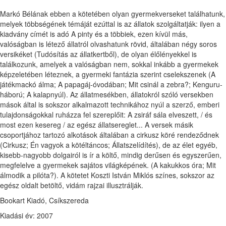
Markó Bélának ebben a kötetében olyan gyermekverseket találhatunk,
melyek többségének témáját ezúttal is az állatok szolgáltatják: ilyen a
kiadvány címét is adó A pinty és a többiek, ezen kívül más,
valóságban is létező állatról olvashatunk rövid, általában négy soros
versikéket (Tudósítás az állatkertből), de olyan élőlényekkel is
találkozunk, amelyek a valóságban nem, sokkal inkább a gyermekek
képzeletében léteznek, a gyermeki fantázia szerint cselekszenek (A
játékmackó álma; A papagáj-óvodában; Mit csinál a zebra?; Kenguru-
háború; A kalapnyúl). Az állatmesékben, állatokról szóló versekben
mások által is sokszor alkalmazott technikához nyúl a szerző, emberi
tulajdonságokkal ruházza fel szereplőit: A zsiráf sála elveszett, / és
most ezen kesereg / az egész állatsereglet... A versek másik
csoportjához tartozó alkotások általában a cirkusz köré rendeződnek
(Cirkusz; Én vagyok a kötéltáncos; Állatszelídítés), de az élet egyéb,
kisebb-nagyobb dolgairól is ír a költő, mindig derűsen és egyszerűen,
megfelelve a gyermekek sajátos világképének. (A kakukkos óra; Mit
álmodik a pilóta?). A kötetet Koszti István Miklós színes, sokszor az
egész oldalt betöltő, vidám rajzai illusztrálják.
Bookart Kiadó, Csíkszereda
Kiadási év: 2007