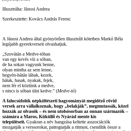
Illusztrálta: Jánosi Andrea
Szerkesztette: Kovács András Ferenc
A Jánosi Andrea által gyönyörűen illusztrált kötetben Markó Béla
legújabb gyerekverseit olvashatjuk.
„Szovátán a Medve-tóban
van egy kevés víz a sóban,
de ha sokan vagyunk benne,
olyan mintha az sem lenne,
hegyén-hátán lábak, kezek,
hátak, hasak, nyakak, fejek,
nem fér el köztünk a medve,
s nincs is sóban ülni kedve.” (
Medve-tó
)
A falucsúfolók népköltészeti hagyományát megidéző rövid
versek arra vállalkoznak, hogy „belakják”, megmutassák, közel
hozzák az olvasók – és nem utolsósorban az onnan származók –
számára a Maros, Küküllő és Nyárád mente kis
településeit.
Gyakran a név hangzása keltette asszociációk
mozgatják a verssorokat, pattogtatják a ritmust, csendítik össze a