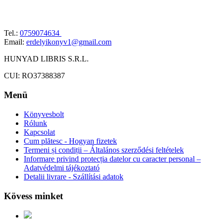
Tel.:
0759074634
Email:
erdelyikonyv1@gmail.com
HUNYAD LIBRIS S.R.L.
CUI: RO37388387
Menü
Könyvesbolt
Rólunk
Kapcsolat
Cum plătesc - Hogyan fizetek
Termeni și condiții – Általános szerződési feltételek
Informare privind protecția datelor cu caracter personal –
Adatvédelmi tájékoztató
Detalii livrare - Szállítási adatok
Kövess minket