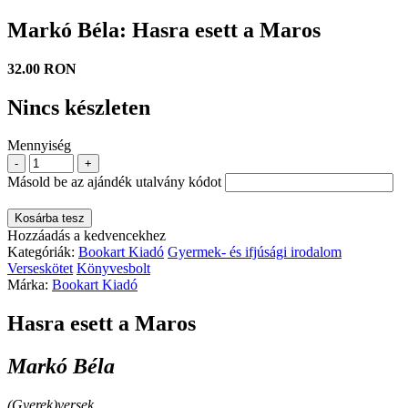
Markó Béla: Hasra esett a Maros
32.00 RON
Nincs készleten
Mennyiség
-
+
Másold be az ajándék utalvány kódot
Kosárba tesz
Hozzáadás a kedvencekhez
Kategóriák:
Bookart Kiadó
Gyermek- és ifjúsági irodalom
Verseskötet
Könyvesbolt
Márka:
Bookart Kiadó
Hasra esett a Maros
Markó Béla
(Gyerek)versek