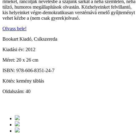
rímeket, ráncolják nevetésbe a szájunk sarkát a néha szemtelen, néha
túlzó, humoros megállapítások olvastán. Közhelyeinket felvillantó,
kis helyeinket végre-demokratikusan verstémává emelő gyűjteményt
vehet kézbe a (nem csak gyerek)olvasó.
Olvass bele!
Bookart Kiadó, Csíkszereda
Kiadási év: 2012
Méret: 20 x 26 cm
ISBN: 978-606-8351-24-7
Kötés: kemény táblás
Oldalszám: 40