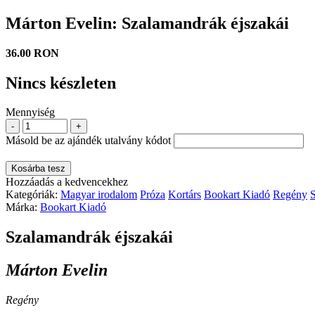
Márton Evelin: Szalamandrák éjszakái
36.00 RON
Nincs készleten
Mennyiség
-
+
Másold be az ajándék utalvány kódot
Kosárba tesz
Hozzáadás a kedvencekhez
Kategóriák:
Magyar irodalom
Próza
Kortárs
Bookart Kiadó
Regény
Márka:
Bookart Kiadó
Szalamandrák éjszakái
Márton Evelin
Regény