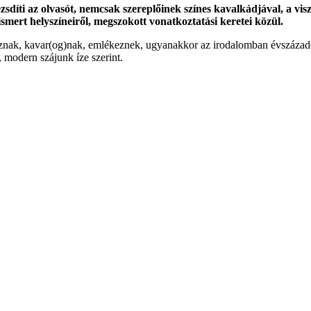
íti az olvasót, nemcsak szereplőinek színes kavalkádjával, a visz
smert helyszíneiről, megszokott vonatkoztatási keretei közül.
znak, kavar(og)nak, emlékeznek, ugyanakkor az irodalomban évszázadok 
, modern szájunk íze szerint.