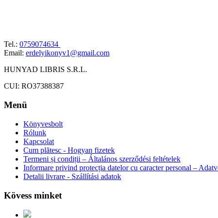
Tel.:
0759074634
Email:
erdelyikonyv1@gmail.com
HUNYAD LIBRIS S.R.L.
CUI: RO37388387
Menü
Könyvesbolt
Rólunk
Kapcsolat
Cum plătesc - Hogyan fizetek
Termeni și condiții – Általános szerződési feltételek
Informare privind protecția datelor cu caracter personal – Adat
Detalii livrare - Szállítási adatok
Kövess minket