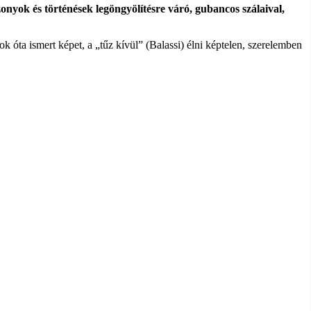
onyok és történések legöngyölítésre váró, gubancos szálaival,
óta ismert képet, a „tűz kívül” (Balassi) élni képtelen, szerelemben