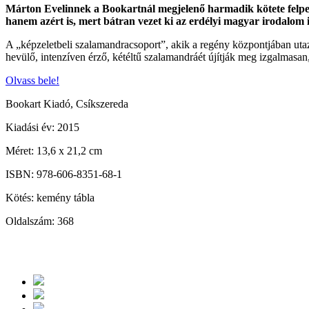
Márton Evelinnek a Bookartnál megjelenő harmadik kötete felpezsd
hanem azért is, mert bátran vezet ki az erdélyi magyar irodalom i
A „képzeletbeli szalamandracsoport”, akik a regény központjában uta
hevülő, intenzíven érző, kétéltű szalamandráét újítják meg izgalmasan
Olvass bele!
Bookart Kiadó, Csíkszereda
Kiadási év: 2015
Méret: 13,6 x 21,2 cm
ISBN: 978-606-8351-68-1
Kötés: kemény tábla
Oldalszám: 368