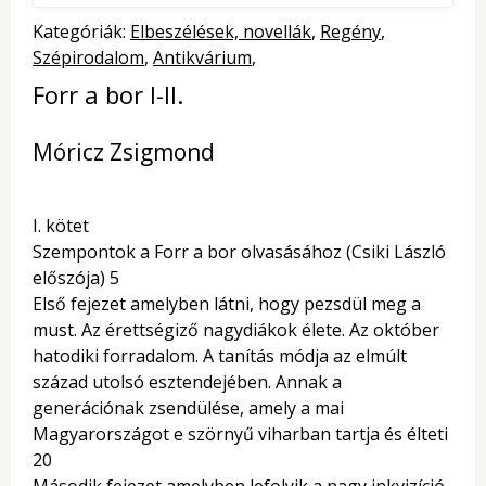
Kategóriák:
Elbeszélések, novellák
Regény
Szépirodalom
Antikvárium
Forr a bor I-II.
Móricz Zsigmond
I. kötet
Szempontok a Forr a bor olvasásához (Csiki László
előszója) 5
Első fejezet amelyben látni, hogy pezsdül meg a
must. Az érettségiző nagydiákok élete. Az október
hatodiki forradalom. A tanítás módja az elmúlt
század utolsó esztendejében. Annak a
generációnak zsendülése, amely a mai
Magyarországot e szörnyű viharban tartja és élteti
20