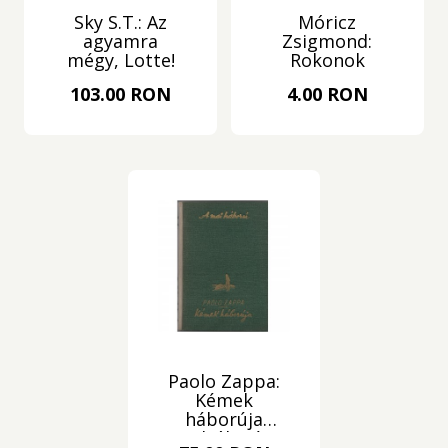
Sky S.T.: Az
Móricz
agyamra
Zsigmond:
mégy, Lotte!
Rokonok
103.00 RON
4.00 RON
Paolo Zappa:
Kémek
háborúja
(Tiltólistás