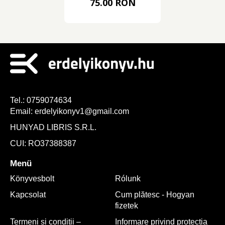
75.00 RON
kötet)
Tel.:
0759074634
Email:
erdelyikonyv1@gmail.com
HUNYAD LIBRIS S.R.L.
CUI: RO37388387
Menü
Könyvesbolt
Rólunk
Kapcsolat
Cum plătesc - Hogyan
fizetek
Termeni și condiții –
Informare privind protecția