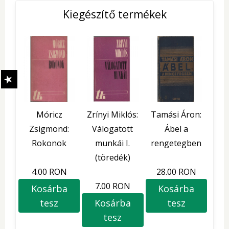
Kiegészítő termékek
Móricz
Zrínyi Miklós:
Tamási Áron:
Zsigmond:
Válogatott
Ábel a
Rokonok
munkái I.
rengetegben
(töredék)
4.00 RON
28.00 RON
7.00 RON
Kosárba
Kosárba
tesz
Kosárba
tesz
tesz