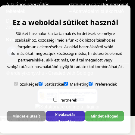
Általános szerződési
datelor cu caracter personal
feltételek
– Adatvédelmi tájékoztató
Ez a weboldal sütiket használ
Detalii livrare - Szállítási
adatok
Sütiket használunk a tartalmak és hirdetések személyre
Kövess minket
szabásához, közösségi média funkciók biztosításához és
forgalmunk elemzéséhez. Az oldal használatáról szóló
információkat megosztjuk közösségi média, hirdetési és elemző
partnereinkkel, akik ezt más, Ön által megadott vagy
szolgáltatásaik használatából gyűjtött adatokkal kombinálhatják.
© erdelyikonyv.hu
- Created with
Soldigo
Szükséges
Statisztikai
Marketing
Preferenciák
Partnerek
Kiválasztás
Mindet elutasít
Mindet elfogad
litesrv._domainkey litesrv._domainkey.mlsend.com
elfogadása