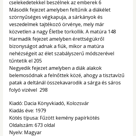
cselekedetekkel beszélnek az emberek 6
Második fejezet amelyben feltűnik a diákélet
szörnyűséges végkapuja, a sárkányok és
veszedelmek tajtékozó örvénye, mely már
közvetlen a nagy Életbe torkollik. A matúra 148
Harmadik fejezet amelyben érettségükről
bizonyságot adnak a fiúk, mikor a matúra
nehézségeit az élet szabályszerű módszerével
tűntetik el 205
Negyedik fejezet amelyben a diák alakok
belemosódnak a felnőttek közé, ahogy a tisztavízű
patak a deltánál összekavarodik a sárga és sáros
folyó vizével 298
Kiadó: Dacia Könyvkiadó, Kolozsvár
Kiadás éve: 1979
Kötés típusa: Fűzött kemény papírkötés
Oldalszám: 673 oldal
Nyelv: Magyar