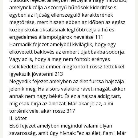
Második fejezet amelyben lefolyik a nagy inkvizíció,
amelynek célja a szörnyű bűnösök kiderítése s
egyben az ifjúság ellenszegülő karakterének
megtörése, mert hiszen ebben az időben az egész
középiskolai oktatásnak legfőbb célja a hű és
engedelmes állampolgárok nevelése 111
Harmadik fejezet amelyből kiviláglik, hogy egy
elkövetett baklövés az embert újabbakba sodorja.
Vagy az is, hogy a meg nem fontolt erényes
cselekedetet az ember megfontolt rossz tettekkel
igyekszik jóvátenni 213
Negyedik fejezet amelyben az élet furcsa hajszája
jelenik meg. Ha a sors valakire ráveti magát, akkor
annak nem hagy békét. És ez a hajsza addig tart,
míg csak bírja az áldozat. Már akár jó az, a mi
történik vele, akár rossz 317
II. kötet
Első fejezet amelyben megindul valami olyan
zavarosság, amit úgy hívnak: "ez az élet, fiam". Már