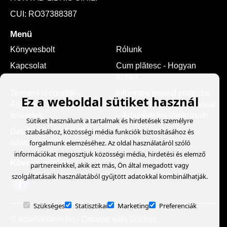
CUI: RO37388387
Menü
Könyvesbolt
Rólunk
Kapcsolat
Cum plătesc - Hogyan
fizetek
Termeni și condiții –
Informare privind protecția
Ez a weboldal sütiket használ
Általános szerződési
datelor cu caracter personal
feltételek
– Adatvédelmi tájékoztató
Sütiket használunk a tartalmak és hirdetések személyre
Detalii livrare - Szállítási
szabásához, közösségi média funkciók biztosításához és
adatok
forgalmunk elemzéséhez. Az oldal használatáról szóló
információkat megosztjuk közösségi média, hirdetési és elemző
Kövess minket
partnereinkkel, akik ezt más, Ön által megadott vagy
szolgáltatásaik használatából gyűjtött adatokkal kombinálhatják.
Szükséges
Statisztikai
Marketing
Preferenciák
© erdelyikonyv.hu
- Created with
Soldigo