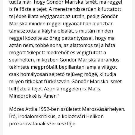
tudta már, hogy Göndör Mariska ismét, ma reggel
is felfőzte a tejet. A menetrendszerűen kifuttatott
tej édes illata végigáradt az utcán, pedig Göndör
Mariska minden reggel ugyanabban a pózban
támasztotta a kályha oldalát, s miután minden
reggel közölte az öreg pattantyússal, hogy ma
aztán nem, többé soha, az alattomos tej a háta
mögött ‘kilépett medréből’ és végigfutott a
sparhelten, miközben Göndör Mariska ábrándos
tekintete megpróbált bepillantani ama a világot
csak homályosan sejtető tejüveg mögé, ki tudja
milyen titkokat fürkészvén. Göndör Mariska ismét
felfőzte a tejet. Azon a reggelen is. Ma is.
Mindörökké is. Ámen.”
Mózes Attila 1952-ben született Marosvásárhelyen.
Író, irodalomkritikus, a kolozsvári Helikon
prózarovatának szerkesztője.