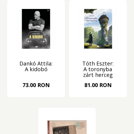
Dankó Attila:
Tóth Eszter:
A kidobó
A toronyba
zárt herceg
73.00 RON
81.00 RON