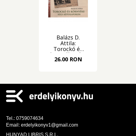
Balázs D.
Attila:
Torockó és
környéke régi
26.00 RON
képeslapokon
Tel.:
0759074634
Email:
erdelyikonyv1@gmail.com
HUNYAD LIBRIS S.R.L.