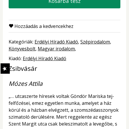
Kosárba tesz
Hozzáadás a kedvencekhez
Kategóriák:
Erdélyi Híradó Kiadó
Szépirodalom
Könyvesbolt
Magyar irodalom
Kiadó:
Erdélyi Híradó Kiadó
Zsibvásár
Mózes Attila
„… utcaszerte híresek voltak Göndör Mariska tej-
felfőzései, emez egyetlen munka, amelyet a ház
körül és a házban elvégzett, a szomszédasszonyok
szimatoló derülésére. Mert reggelente az egész
Szent Margit utca csak beleszimatolt a levegőbe, s