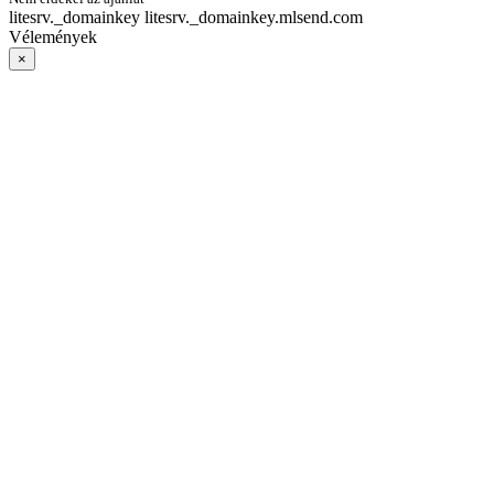
litesrv._domainkey litesrv._domainkey.mlsend.com
Vélemények
×