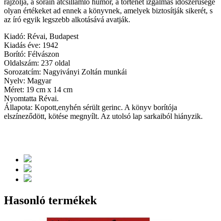
rajzolja, a sorain átcsillámló humor, a történet izgalmas időszerűsége
olyan értékeket ad ennek a könyvnek, amelyek biztosítják sikerét, s
az író egyik legszebb alkotásává avatják.
Kiadó: Révai, Budapest
Kiadás éve: 1942
Borító: Félvászon
Oldalszám: 237 oldal
Sorozatcím: Nagyiványi Zoltán munkái
Nyelv: Magyar
Méret: 19 cm x 14 cm
Nyomtatta Révai.
Állapota: Kopott,enyhén sérült gerinc. A könyv borítója
elszíneződött, kötése megnyílt. Az utolsó lap sarkaiból hiányzik.
Hasonló termékek