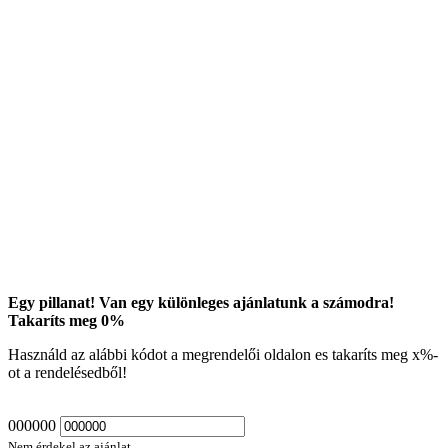
Egy pillanat! Van egy különleges ajánlatunk a számodra!
Takaríts meg
0
%
Használd az alábbi kódot a megrendelői oldalon es takaríts meg
x
%-
ot a rendelésedből!
000000
Nem érdekel az ajánlat