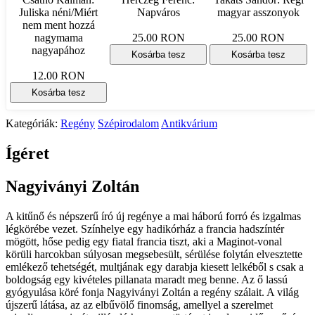
Juliska néni/Miért
Napváros
magyar asszonyok
nem ment hozzá
nagymama
25.00 RON
25.00 RON
nagyapához
Kosárba tesz
Kosárba tesz
12.00 RON
Kosárba tesz
Kategóriák:
Regény
Szépirodalom
Antikvárium
Ígéret
Nagyiványi Zoltán
A kitűnő és népszerű író új regénye a mai háború forró és izgalmas
légkörébe vezet. Színhelye egy hadikórház a francia hadszíntér
mögött, hőse pedig egy fiatal francia tiszt, aki a Maginot-vonal
körüli harcokban súlyosan megsebesült, sérülése folytán elvesztette
emlékező tehetségét, multjának egy darabja kiesett lelkéből s csak a
boldogság egy kivételes pillanata maradt meg benne. Az ő lassú
gyógyulása köré fonja Nagyiványi Zoltán a regény szálait. A világ
újszerű látása, az az elbűvölő finomság, amellyel a szerelmet