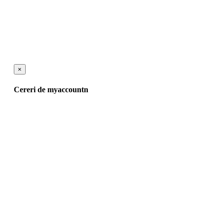
×
Cereri de myaccountn