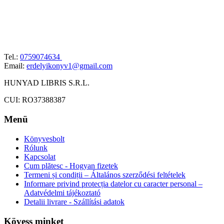
Tel.:
0759074634
Email:
erdelyikonyv1@gmail.com
HUNYAD LIBRIS S.R.L.
CUI: RO37388387
Menü
Könyvesbolt
Rólunk
Kapcsolat
Cum plătesc - Hogyan fizetek
Termeni și condiții – Általános szerződési feltételek
Informare privind protecția datelor cu caracter personal –
Adatvédelmi tájékoztató
Detalii livrare - Szállítási adatok
Kövess minket