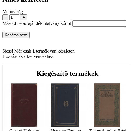
Mennyiség
-
+
Másold be az ajándék utalvány kódot
Kosárba tesz
Siess! Már csak
1
termék van készleten.
Hozzáadás a kedvencekhez
Kiegészítő termékek
Csathó Kálmán:
Herczeg Ferenc:
Takáts Sándor: Régi