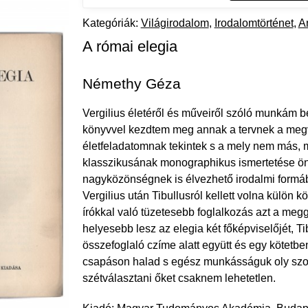
Kategóriák:
Világirodalom
Irodalomtörténet
A
A római elegia
Némethy Géza
Vergilius életéről és műveiről szóló munkám 
könyvvel kezdtem meg annak a tervnek a megv
életfeladatomnak tekintek s a mely nem más, mi
klasszikusának monographikus ismertetése öná
nagyközönségnek is élvezhető irodalmi formáb
Vergilius után Tibullusról kellett volna külön 
írókkal való tüzetesebb foglalkozás azt a me
helyesebb lesz az elegia két főképviselőjét, Ti
összefoglaló czíme alatt együtt és egy kötetben
csapáson halad s egész munkásságuk oly szo
szétválasztani őket csaknem lehetetlen.