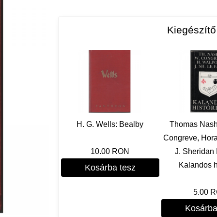
Kiegészít
H. G. Wells: Bealby
Thomas Nashe
Congreve, Hora
10.00 RON
J. Sheridan
Kalandos h
Kosárba tesz
5.00 
Kosárba