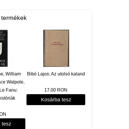
ő termékek
, William
Bibó Lajos: Az utolsó kaland
ce Walpole,
 Le Fanu:
17.00 RON
istóriák
Kosárba tesz
RON
 tesz