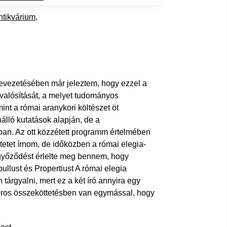
ntikvárium
bevezetésében már jeleztem, hogy ezzel a
alósítását, a melyet tudományos
nt a római aranykori költészet öt
lló kutatások alapján, de a
an. Az ott közzétett programm értelmében
kötetet írnom, de időközben a római elegia-
ggyőződést érlelte meg bennem, hogy
bullust és Propertiust A római elegia
 tárgyalni, mert ez a két író annyira egy
ros összeköttetésben van egymással, hogy