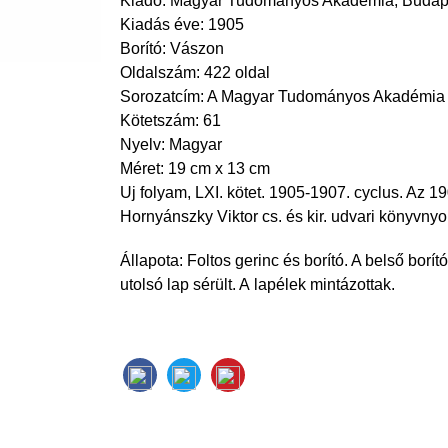
Kiadó: Magyar Tudományos Akadémia, Budap
Kiadás éve: 1905
Borító: Vászon
Oldalszám: 422 oldal
Sorozatcím: A Magyar Tudományos Akadémia 
Kötetszám: 61
Nyelv: Magyar
Méret: 19 cm x 13 cm
Uj folyam, LXI. kötet. 1905-1907. cyclus. Az 19
Hornyánszky Viktor cs. és kir. udvari könyvny
Állapota: Foltos gerinc és borító. A belső borító
utolsó lap sérült. A lapélek mintázottak.