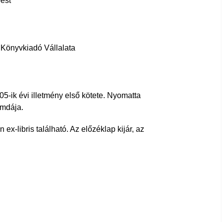
est
Könyvkiadó Vállalata
05-ik évi illetmény első kötete. Nyomatta
omdája.
n ex-libris található. Az előzéklap kijár, az