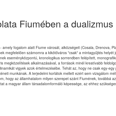
olata Fiumében a dualizmus
amely fogalom alatt Fiume városát, alközségeit (Cosala, Drenova, Plass
k megfelelően számomra a kikötőváros "csak" a mintagyűjtés helyét jel
nek eseményközpontú, kronologikus sorrendben felépített, monografik
s megközelítések alkalmazásával, a források minél kreatívabb feldolgo
dinamikát vigyek azok értelmezésébe. Tehát az, hogy ne csak egy-egy p
neti munkának. A terjedelmi korlátok mellett ezért sem vizsgálom mély
lom, hogy az államhatalom milyen szerepet szánt Fiumének, továbbá azt,
lkoztat a magyar állam társadalomformáló képessége, az ehhez szüksé