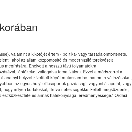
 korában
e), valamint a kikötőjét értem - politika- vagy társadalomtörténete,
enti, ahol az állam központosító és modernizáló törekvéseit
us megírására. Ehelyett a hosszú távú folyamatokra
zásával, léptékeket váltogatva tematizálom. Ezzel a módszerrel a
illanatnyi helyzet kivetített képét mutassam be, hanem a változásokat,
ebben az egyes helyi elitcsoportok gazdasági, vagyoni állapotát, vagy
 hogy milyen korlátokkal, illetve nehézségekkel kellett megküzdenie,
ges eszközkészlete és annak hatékonysága, eredményessége.” Ordasi