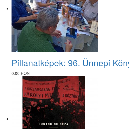
Pillanatképek: 96. Ünnepi Kön
0.00 RON