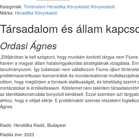
Kategóriák:
Történelem
Heraldika Könyvkiadó
Könyvesbolt
Márka:
Heraldika Könyvkiadó
Társadalom és állam kapcs
Ordasi Ágnes
„Elöljáróban le kell szögezni, hogy munkám konkrét tárgya nem Fiume - 
hanem a magyar állam hatalomgyakorlási stratégiáinak vizsgálata. Enne
tanulmányozom. Így tudatosan nem vállalkozom Fiume újkori történeté
problémacentrikusan koncentrálok és mondanivalómat multidiszciplinári
célom, hogy megtörjem a források statikusságát, és lehetőség szerint 
mintázatokat is érzékeltessem. Kötetemet nem tekintem társadalomtörté
az identitáskonstruálás bonyolult kérdéseit. Ezzel szemben azt tárgya
ahhoz, hogy e céljait elérje. E problémakör szerves részeként fogla
Ágnes
Kiadó: Heraldika Kiadó, Budapest
Kiadás éve: 2023