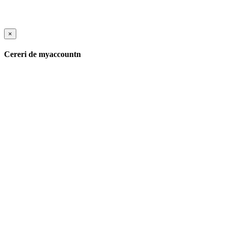
×
Cereri de myaccountn