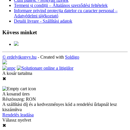
Cum plătesc - Hogyan fizetek
Termeni și condiții – Általános szerződési feltételek
Informare privind protecția datelor cu caracter personal –
Adatvédelmi tájékoztató
Detalii livrare - Szállítási adatok
Kövess minket
© erdelyikonyv.hu
- Created with
Soldigo
A kosár tartalma
✖
A kosarad üres
Részösszeg:
RON
A szállítási díj és a kedvezményes kód a rendelési űrlapnál lesz
kiszámítva
Rendelés leadása
Válassz nyelvet
✖