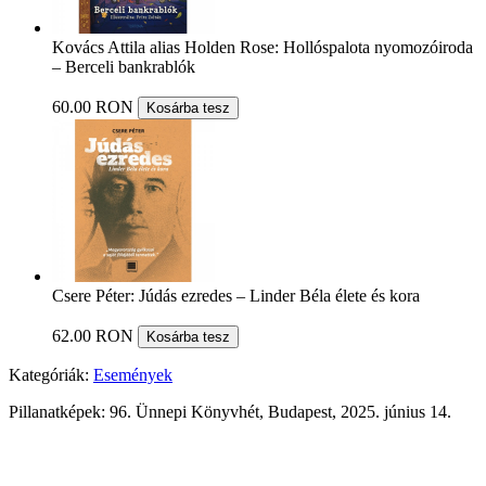
Kovács Attila alias Holden Rose: Hollóspalota nyomozóiroda
– Berceli bankrablók
60.00 RON
Kosárba tesz
Csere Péter: Júdás ezredes – Linder Béla élete és kora
62.00 RON
Kosárba tesz
Kategóriák:
Események
Pillanatképek: 96. Ünnepi Könyvhét, Budapest, 2025. június 14.