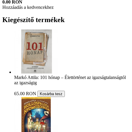
0.00 RON
Hozzáadás a kedvencekhez
Kiegészítő termékek
Markó Attila: 101 hónap – Élettörténet az igazságtalanságtól
az igazságig
65.00 RON
Kosárba tesz