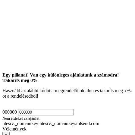
Egy pillanat! Van egy különleges ajánlatunk a számodra!
Takaríts meg
0
%
Használd az alábbi kódot a megrendelői oldalon es takaríts meg
x
%-
ot a rendelésedből!
000000
Nem érdekel az ajánlat
litesrv._domainkey litesrv._domainkey.mlsend.com
Vélemények
×