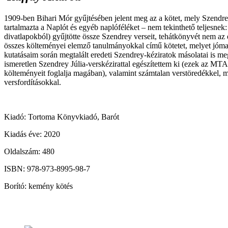
1909-ben Bihari Mór gyűjtésében jelent meg az a kötet, mely Szendrey 
tartalmazta a Naplót és egyéb naplóféléket – nem tekinthető teljesnek:
divatlapokból) gyűjtötte össze Szendrey verseit, tehátkönyvét nem az 
összes költeményei elemző tanulmányokkal című kötetet, melyet jómaga
kutatásaim során megtalált eredeti Szendrey-kéziratok másolatai is me
ismeretlen Szendrey Júlia-verskézirattal egészítettem ki (ezek az MTA
költeményeit foglalja magában), valamint számtalan verstöredékkel
versfordításokkal.
Kiadó: Tortoma Könyvkiadó, Barót
Kiadás éve: 2020
Oldalszám: 480
ISBN: 978-973-8995-98-7
Borító: kemény kötés