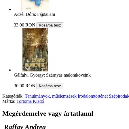
Aczél Dóra: Fájdallam
33.00 RON
Kosárba tesz
Gálfalvi György: Szárnyas malomköveink
30.00 RON
Kosárba tesz
Kategóriák:
Tanulmányok, műelemzések
Irodalomtörténet
Szépiroda
Márka:
Tortoma Kiadó
Megérdemelve vagy ártatlanul
Raffay Andrea