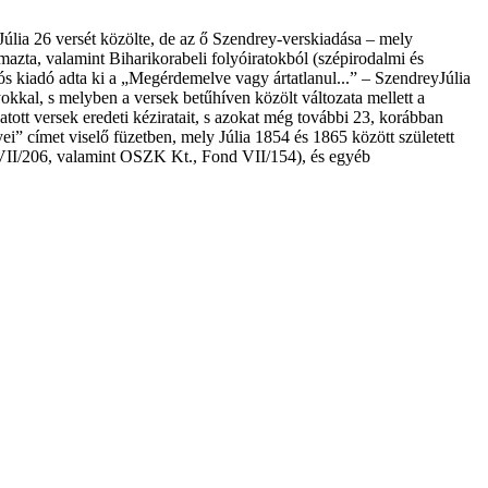
Júlia 26 versét közölte, de az ő Szendrey-verskiadása – mely
lmazta, valamint Biharikorabeli folyóiratokból (szépirodalmi és
lós kiadó adta ki a „Megérdemelve vagy ártatlanul...” – SzendreyJúlia
kkal, s melyben a versek betűhíven közölt változata mellett a
tott versek eredeti kéziratait, s azokat még további 23, korábban
ei” címet viselő füzetben, mely Júlia 1854 és 1865 között született
VII/206, valamint OSZK Kt., Fond VII/154), és egyéb