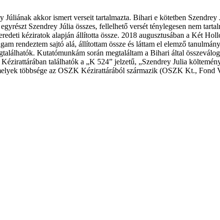
Júliának akkor ismert verseit tartalmazta. Bihari e kötetben Szendrey 
 egyrészt Szendrey Júlia összes, fellelhető versét ténylegesen nem tarta
eredeti kéziratok alapján állította össze. 2018 augusztusában a Két Hol
m rendeztem sajtó alá, állítottam össze és láttam el elemző tanulmányo
gtalálhatók. Kutatómunkám során megtaláltam a Bihari által összeváloga
 Kézirattárában találhatók a „K 524” jelzetű, „Szendrey Julia költemény
, melyek többsége az OSZK Kézirattárából származik (OSZK Kt., Fond 