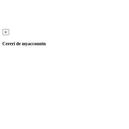
×
Cereri de myaccountn