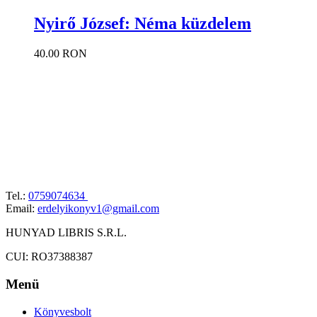
Nyirő József: Néma küzdelem
40.00 RON
Tel.:
0759074634
Email:
erdelyikonyv1@gmail.com
HUNYAD LIBRIS S.R.L.
CUI: RO37388387
Menü
Könyvesbolt