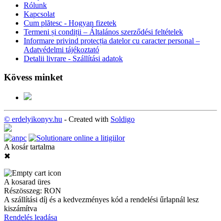
Rólunk
Kapcsolat
Cum plătesc - Hogyan fizetek
Termeni și condiții – Általános szerződési feltételek
Informare privind protecția datelor cu caracter personal –
Adatvédelmi tájékoztató
Detalii livrare - Szállítási adatok
Kövess minket
© erdelyikonyv.hu
- Created with
Soldigo
A kosár tartalma
✖
A kosarad üres
Részösszeg:
RON
A szállítási díj és a kedvezményes kód a rendelési űrlapnál lesz
kiszámítva
Rendelés leadása