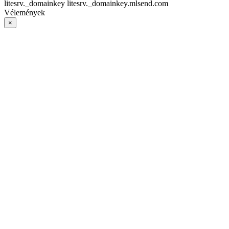
litesrv._domainkey litesrv._domainkey.mlsend.com
Vélemények
×