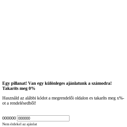
Egy pillanat! Van egy különleges ajánlatunk a számodra!
Takaríts meg
0
%
Használd az alábbi kódot a megrendelői oldalon es takaríts meg
x
%-
ot a rendelésedből!
000000
Nem érdekel az ajánlat