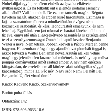
Nobel-díjjal együtt, remélem elnézik az éjszaka elkövetett
gyilkosságot is. És ha felkötik önt e jelentős irodalmi esemény
alkalmából? Vállalnom kell. De ez nem tartozik magára. Régóta
figyelem magát, alakban és arcban kissé hasonlítunk. Ezt maga is
látja. a szanatórium főorvosa mindkettőnkön elvégez némi
kozmetikai szabdalást, és kész. Hondurasból elmegyünk, és nem
lehet baj. Egyikünk sem járt rokonai és barátai körében több mind
tíz éve. ennyi idő után a legcsekélyebb hasonlóság is kétségtelenné
teszi a személyazonosságot Önnek holnaptól kezdve Benjamin
Walter a neve. Nem tetszik. Jobban kedveli a Pácot? Mert én benne
hagyom. Ha azonban elfogad egy ajándéklovat plombált foggal is,
akkor felveszi a Walter Benjamin nevet. Azután alá kell vetnie
magát egy jelentéktelen kozmetikai műtétnek, és néhány nap múlva
pompás okmányokkal ismét szabad ember. A név nem egészen
kifogástalan, de errefelé nem áll körözés alatt rablógyilkossággal
kapcsolatban, mint a 13. Pác név. Nagy szó! Nem? Fel hát! Fel,
Benjamin! Új élet virrad önre!"
Kiadó: Kedvenc Kiadó, Székelyudvarhely
Borító: puha táblás
Oldalszám: 142
ISBN: 978-606-9633-10-6