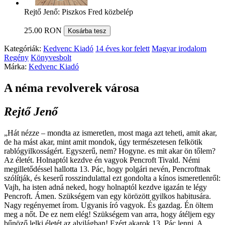
Rejtő Jenő: Piszkos Fred közbelép
25.00 RON
Kosárba tesz
Kategóriák:
Kedvenc Kiadó
14 éves kor felett
Magyar irodalom
Regény
Könyvesbolt
Márka:
Kedvenc Kiadó
A néma revolverek városa
Rejtő Jenő
„Hát nézze – mondta az ismeretlen, most maga azt teheti, amit akar,
de ha mást akar, mint amit mondok, úgy természetesen felkötik
rablógyilkosságért. Egyszerű, nem? Hogyne. es mit akar ön tőlem?
Az életét. Holnaptól kezdve én vagyok Pencroft Tivald. Némi
megilletődéssel hallotta 13. Pác, hogy polgári nevén, Pencroftnak
szólítják, és keserű rosszindulattal ezt gondolta a kínos ismeretlenről:
Vajh, ha isten adná neked, hogy holnaptól kezdve igazán te légy
Pencroft. Ámen. Szükségem van egy körözött gyilkos habitusára.
Nagy regényemet írom. Ugyanis író vagyok. És gazdag. Én öltem
meg a nőt. De ez nem elég! Szükségem van arra, hogy átéljem egy
bűnöző lelki életét az alvilágban! Ezért akarok 13. Pác lenni. A