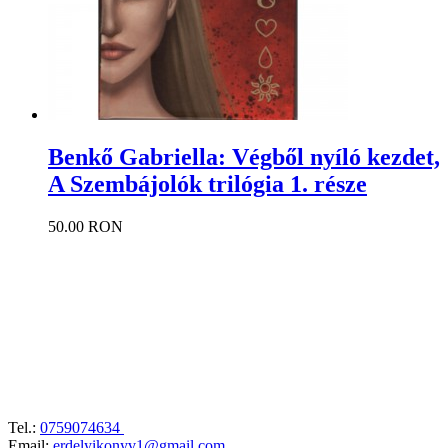
Benkő Gabriella: Végből nyíló kezdet,
A Szembájolók trilógia 1. része
50.00 RON
Tel.:
0759074634
Email:
erdelyikonyv1@gmail.com