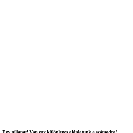
Egy pillanat! Van egy különleges ajánlatunk a számodra!