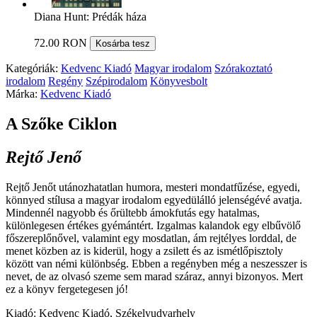
Diana Hunt: Prédák háza
72.00 RON
Kosárba tesz
Kategóriák:
Kedvenc Kiadó
Magyar irodalom
Szórakoztató
irodalom
Regény
Szépirodalom
Könyvesbolt
Márka:
Kedvenc Kiadó
A Szőke Ciklon
Rejtő Jenő
Rejtő Jenőt utánozhatatlan humora, mesteri mondatfűzése, egyedi,
könnyed stílusa a magyar irodalom egyedülálló jelenségévé avatja.
Mindennél nagyobb és őrültebb ámokfutás egy hatalmas,
különlegesen értékes gyémántért. Izgalmas kalandok egy elbűvölő
főszereplőnővel, valamint egy mosdatlan, ám rejtélyes lorddal, de
menet közben az is kiderül, hogy a zsilett és az ismétlőpisztoly
között van némi különbség. Ebben a regényben még a neszesszer is
nevet, de az olvasó szeme sem marad száraz, annyi bizonyos. Mert
ez a könyv fergetegesen jó!
Kiadó: Kedvenc Kiadó, Székelyudvarhely