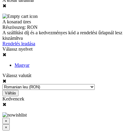
A kosár tartalma
✖
A kosarad üres
Részösszeg:
RON
A szállítási díj és a kedvezményes kód a rendelési űrlapnál lesz
kiszámítva
Rendelés leadása
Válassz nyelvet
✖
Magyar
Válassz valutát
✖
Váltás
Kedvencek
✖
×
×