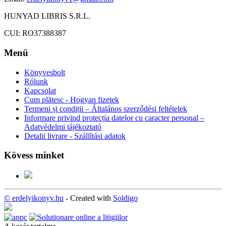
HUNYAD LIBRIS S.R.L.
CUI: RO37388387
Menü
Könyvesbolt
Rólunk
Kapcsolat
Cum plătesc - Hogyan fizetek
Termeni și condiții – Általános szerződési feltételek
Informare privind protecția datelor cu caracter personal –
Adatvédelmi tájékoztató
Detalii livrare - Szállítási adatok
Kövess minket
© erdelyikonyv.hu
- Created with
Soldigo