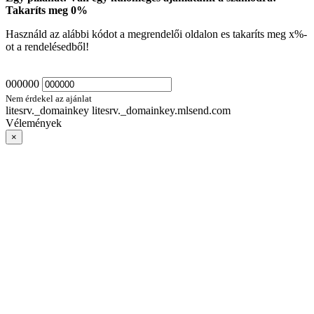
Takaríts meg
0
%
Használd az alábbi kódot a megrendelői oldalon es takaríts meg
x
%-
ot a rendelésedből!
000000
Nem érdekel az ajánlat
litesrv._domainkey litesrv._domainkey.mlsend.com
Vélemények
×