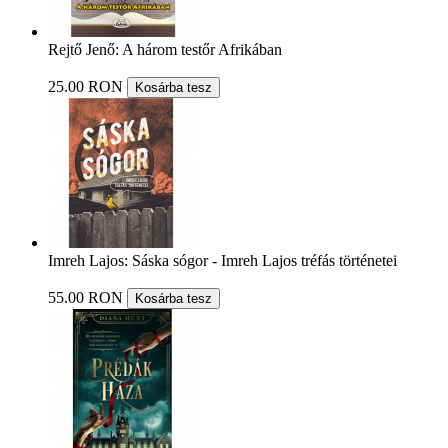
Rejtő Jenő: A három testőr Afrikában
25.00 RON
Kosárba tesz
Imreh Lajos: Sáska sógor - Imreh Lajos tréfás történetei
55.00 RON
Kosárba tesz