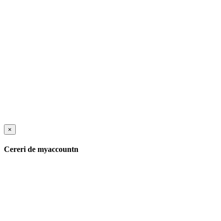
×
Cereri de myaccountn