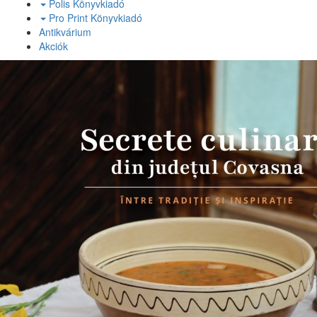
Polis Könyvkiadó
Pro Print Könyvkiadó
Antikvárium
Akciók