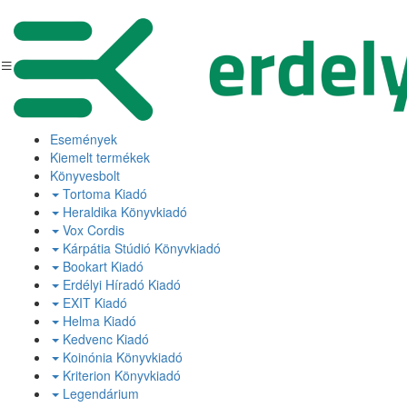
Események
Kiemelt termékek
Könyvesbolt
Tortoma Kiadó
Heraldika Könyvkiadó
Vox Cordis
Kárpátia Stúdió Könyvkiadó
Bookart Kiadó
Erdélyi Híradó Kiadó
EXIT Kiadó
Helma Kiadó
Kedvenc Kiadó
Koinónia Könyvkiadó
Kriterion Könyvkiadó
Legendárium