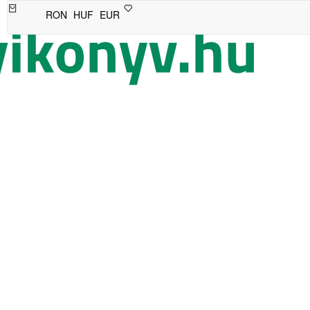
RON
HUF
EUR