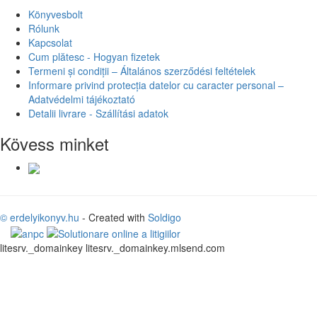
Könyvesbolt
Rólunk
Kapcsolat
Cum plătesc - Hogyan fizetek
Termeni și condiții – Általános szerződési feltételek
Informare privind protecția datelor cu caracter personal –
Adatvédelmi tájékoztató
Detalii livrare - Szállítási adatok
Kövess minket
© erdelyikonyv.hu
- Created with
Soldigo
litesrv._domainkey litesrv._domainkey.mlsend.com