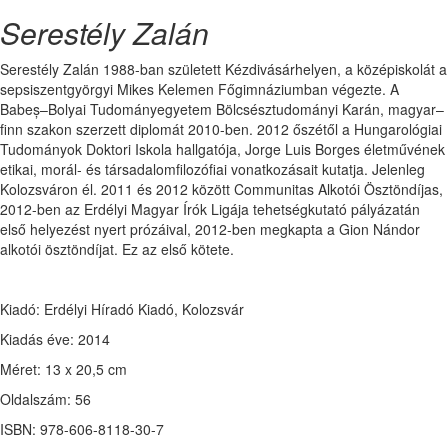
Serestély Zalán
Serestély Zalán 1988-ban született Kézdivásárhelyen, a középiskolát a
sepsiszentgyörgyi Mikes Kelemen Főgimnáziumban végezte. A
Babeș–Bolyai Tudományegyetem Bölcsésztudományi Karán, magyar–
finn szakon szerzett diplomát 2010-ben. 2012 őszétől a Hungarológiai
Tudományok Doktori Iskola hallgatója, Jorge Luis Borges életművének
etikai, morál- és társadalomfilozófiai vonatkozásait kutatja. Jelenleg
Kolozsváron él. 2011 és 2012 között Communitas Alkotói Ösztöndíjas,
2012-ben az Erdélyi Magyar Írók Ligája tehetségkutató pályázatán
első helyezést nyert prózáival, 2012-ben megkapta a Gion Nándor
alkotói ösztöndíjat. Ez az első kötete.
Kiadó: Erdélyi Híradó Kiadó, Kolozsvár
Kiadás éve: 2014
Méret: 13 x 20,5 cm
Oldalszám: 56
ISBN: 978-606-8118-30-7