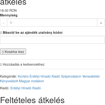
átkelés
18.00 RON
Mennyiség
-
+
Másold be az ajándék utalvány kódot
Kosárba tesz
Hozzáadás a kedvencekhez
Kategóriák:
Kortárs
Erdélyi Híradó Kiadó
Szépirodalom
Verseskötet
Könyvesbolt
Magyar irodalom
Kiadó:
Erdélyi Híradó Kiadó
Feltételes átkelés