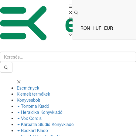
RON
HUF
EUR
Események
Kiemelt termékek
Könyvesbolt
Tortoma Kiadó
Heraldika Könyvkiadó
Vox Cordis
Kárpátia Stúdió Könyvkiadó
Bookart Kiadó