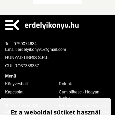
turistakalauza
Tel.:
0759074634
Email:
erdelyikonyv1@gmail.com
HUNYAD LIBRIS S.R.L.
CUI: RO37388387
Menü
Könyvesbolt
Rólunk
Kapcsolat
Cum plătesc - Hogyan
fizetek
Termeni și condiții –
Informare privind protecția
Ez a weboldal sütiket használ
Általános szerződési
datelor cu caracter personal