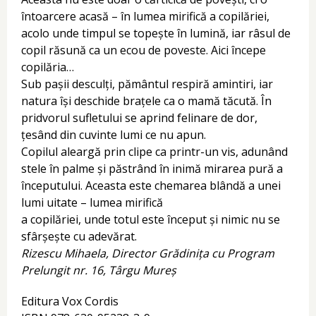
întoarcere acasă – în lumea mirifică a copilăriei,
acolo unde timpul se topește în lumină, iar râsul de
copil răsună ca un ecou de poveste. Aici începe
copilăria…
Sub pașii desculți, pământul respiră amintiri, iar
natura își deschide brațele ca o mamă tăcută. În
pridvorul sufletului se aprind felinare de dor,
țesând din cuvinte lumi ce nu apun.
Copilul aleargă prin clipe ca printr-un vis, adunând
stele în palme și păstrând în inimă mirarea pură a
începutului. Aceasta este chemarea blândă a unei
lumi uitate – lumea mirifică
a copilăriei, unde totul este început și nimic nu se
sfârșește cu adevărat.
Rizescu Mihaela, Director Grădinița
cu Program
Prelungit nr. 16, Târgu Mureș
Editura Vox Cordis