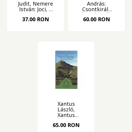
Judit, Nemere
András:
István: Joci, a
Csontkirály
pizsamás
és Babkirály
37.00 RON
60.00 RON
madár
Xantus
László,
Xantus
Juliánna: A
65.00 RON
Pentele-
hegység