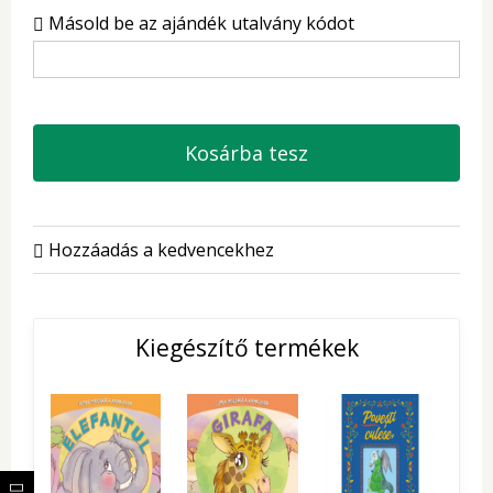
Másold be az ajándék utalvány kódot
Kosárba tesz
Hozzáadás a kedvencekhez
Kiegészítő termékek