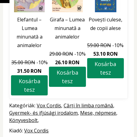
Elefantul –
Girafa – Lumea
Povești culese,
Lumea
minunată a
de copii alese
minunată a
animalelor
animalelor
59.00 RON
-10%
29.00 RON
-10%
53.10 RON
35.00 RON
-10%
26.10 RON
Kosárba
31.50 RON
Kosárba
tesz
Kosárba
tesz
tesz
Kategóriák:
Vox Cordis
Cărți în limba română
Gyermek- és ifjúsági irodalom
Mese, népmese
Könyvesbolt
Kiadó:
Vox Cordis