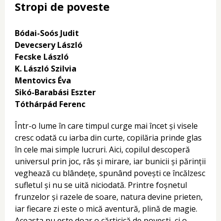
Stropi de poveste
Bódai-Soós Judit
Devecsery László
Fecske László
K. László Szilvia
Mentovics Éva
Sikó-Barabási Eszter
Tóthárpád Ferenc
Într-o lume în care timpul curge mai încet și visele
cresc odată cu iarba din curte, copilăria prinde glas
în cele mai simple lucruri. Aici, copilul descoperă
universul prin joc, râs și mirare, iar bunicii și părinții
veghează cu blândețe, spunând povești ce încălzesc
sufletul și nu se uită niciodată. Printre foșnetul
frunzelor și razele de soare, natura devine prieten,
iar fiecare zi este o mică aventură, plină de magie.
Aceasta nu este doar o cărticică de povești, ci o