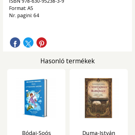
ISBN 978-630-95238-3-9
Format: A5
Nr. pagini: 64
Hasonló termékek
Bódai-Soós
Duma-István