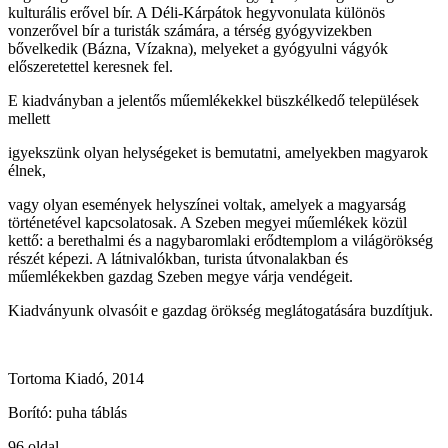
kulturális erővel bír. A Déli-Kárpátok hegyvonulata különös
vonzerővel bír a turisták számára, a térség gyógyvizekben
bővelkedik (Bázna, Vízakna), melyeket a gyógyulni vágyók
előszeretettel keresnek fel.
E kiadványban a jelentős műemlékekkel büszkélkedő települések
mellett
igyekszünk olyan helységeket is bemutatni, amelyekben magyarok
élnek,
vagy olyan események helyszínei voltak, amelyek a magyarság
történetével kapcsolatosak. A Szeben megyei műemlékek közül
kettő: a berethalmi és a nagybaromlaki erődtemplom a világörökség
részét képezi. A látnivalókban, turista útvonalakban és
műemlékekben gazdag Szeben megye várja vendégeit.
Kiadványunk olvasóit e gazdag örökség meglátogatására buzdítjuk.
Tortoma Kiadó, 2014
Borító: puha táblás
96 oldal