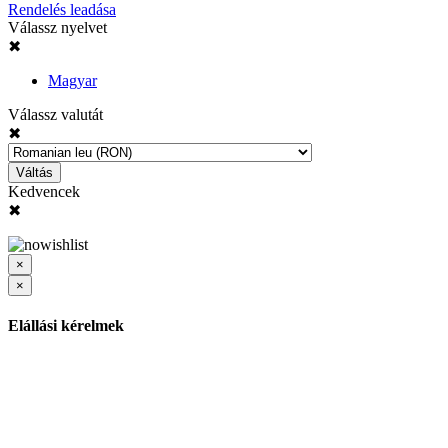
Rendelés leadása
Válassz nyelvet
✖
Magyar
Válassz valutát
✖
Váltás
Kedvencek
✖
×
×
Elállási kérelmek