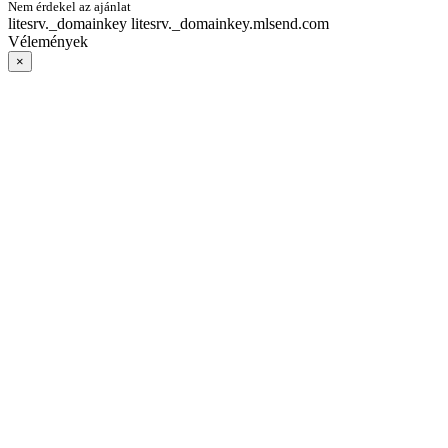
Nem érdekel az ajánlat
litesrv._domainkey litesrv._domainkey.mlsend.com
Vélemények
×