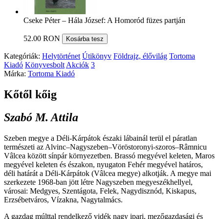
Cseke Péter – Hála József: A Homoród füzes partján
52.00 RON
Kosárba tesz
Kategóriák:
Helytörténet
Útikönyv
Földrajz, élővilág
Tortoma
Kiadó
Könyvesbolt
Akciók
3
Márka:
Tortoma Kiadó
Kőtől kőig
Szabó M. Attila
Szeben megye a Déli-Kárpátok északi lábainál terül el páratlan
természeti az Alvinc–Nagyszeben–Vöröstoronyi-szoros–Râmnicu
Vâlcea között sínpár környezetben. Brassó megyével keleten, Maros
megyével keleten és északon, nyugaton Fehér megyével határos,
déli határát a Déli-Kárpátok (Vâlcea megye) alkotják. A megye mai
szerkezete 1968-ban jött létre Nagyszeben megyeszékhellyel,
városai: Medgyes, Szentágota, Felek, Nagydisznód, Kiskapus,
Erzsébetváros, Vízakna, Nagytalmács.
A gazdag múlttal rendelkező vidék nagy ipari, mezőgazdasági és