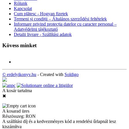
Rólunk
Kapcsolat
Cum plătesc - Hogyan fizetek
Termeni și condiții – Általános szerződési feltételek
Informare privind protecția datelor cu caracter personal –
Adatvédelmi tájékoztató
Detalii livrare - Szállítási adatok
Kövess minket
© erdelyikonyv.hu
- Created with
Soldigo
A kosár tartalma
✖
A kosarad üres
Részösszeg:
RON
A szállítási díj és a kedvezményes kód a rendelési űrlapnál lesz
kiszámítva