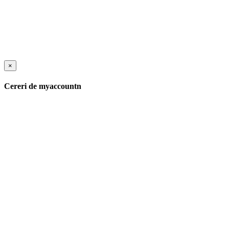
×
Cereri de myaccountn