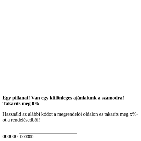
Egy pillanat! Van egy különleges ajánlatunk a számodra!
Takaríts meg
0
%
Használd az alábbi kódot a megrendelői oldalon es takaríts meg
x
%-
ot a rendelésedből!
000000