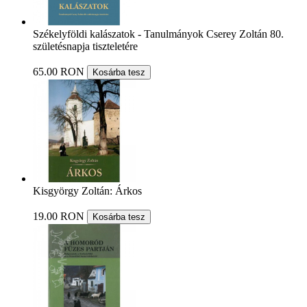
Székelyföldi kalászatok - Tanulmányok Cserey Zoltán 80.
születésnapja tiszteletére
65.00 RON
Kosárba tesz
Kisgyörgy Zoltán: Árkos
19.00 RON
Kosárba tesz