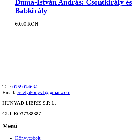
Duma-István András: Csontkirály és
Babkirály
60.00 RON
Tel.:
0759074634
Email:
erdelyikonyv1@gmail.com
HUNYAD LIBRIS S.R.L.
CUI: RO37388387
Menü
Könyvesbolt