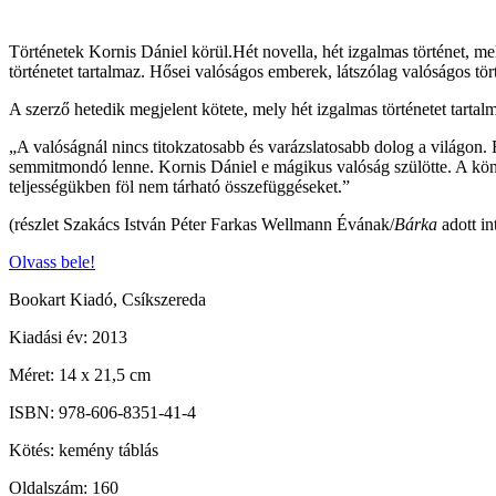
Történetek Kornis Dániel körül.Hét novella, hét izgalmas történet, me
történetet tartalmaz. Hősei valóságos emberek, látszólag valóságos t
A szerző hetedik megjelent kötete, mely hét izgalmas történetet tart
„A valóságnál nincs titokzatosabb és varázslatosabb dolog a világon
semmitmondó lenne. Kornis Dániel e mágikus valóság szülötte. A könyv
teljességükben föl nem tárható összefüggéseket.”
(részlet Szakács István Péter Farkas Wellmann Évának/
Bárka
adott in
Olvass bele!
Bookart Kiadó, Csíkszereda
Kiadási év: 2013
Méret: 14 x 21,5 cm
ISBN: 978-606-8351-41-4
Kötés: kemény táblás
Oldalszám: 160