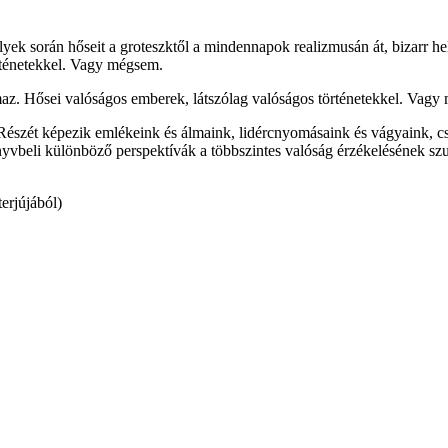
lyek során hőseit a groteszktől a mindennapok realizmusán át, bizarr he
örténetekkel. Vagy mégsem.
almaz. Hősei valóságos emberek, látszólag valóságos történetekkel. Va
. Részét képezik emlékeink és álmaink, lidércnyomásaink és vágyaink, 
beli különböző perspektívák a többszintes valóság érzékelésének szubje
terjújából)