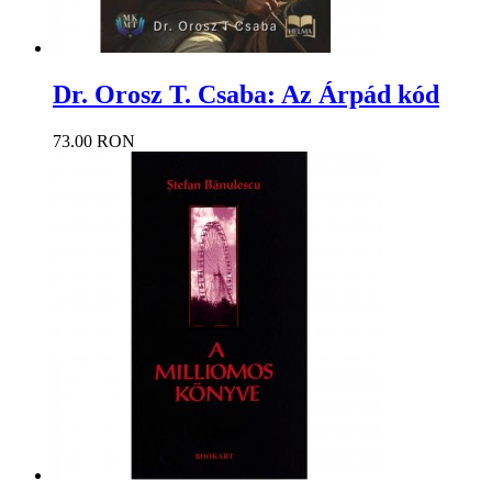
Dr. Orosz T. Csaba: Az Árpád kód
73.00 RON