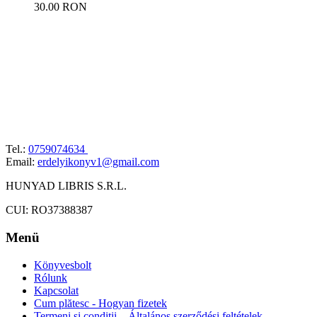
30.00 RON
Tel.:
0759074634
Email:
erdelyikonyv1@gmail.com
HUNYAD LIBRIS S.R.L.
CUI: RO37388387
Menü
Könyvesbolt
Rólunk
Kapcsolat
Cum plătesc - Hogyan fizetek
Termeni și condiții – Általános szerződési feltételek