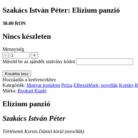
Szakács István Péter: Elízium panzió
30.00 RON
Nincs készleten
Mennyiség
-
+
Másold be az ajándék utalvány kódot
Kosárba tesz
Hozzáadás a kedvencekhez
Kategóriák:
Magyar irodalom
Próza
Elbeszélések, novellák
Kortárs
B
Márka:
Bookart Kiadó
Elízium panzió
Szakács István Péter
Történetek Kornis Dániel körül (novellák)