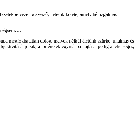
lyzetekbe vezeti a szerző, hetedik kötete, amely hét izgalmas
gy mégsem….
csupa megfoghatatlan dolog, melyek nélkül életünk szürke, unalmas és
ktivitását jelzik, a történetek egymásba hajlásai pedig a lehetséges,