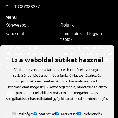
CUI: RO37388387
Menü
Könyvesbolt
Rólunk
Kapcsolat
Cum plătesc - Hogyan
fizetek
Termeni și condiții –
Informare privind protecția
Általános szerződési
datelor cu caracter personal
Ez a weboldal sütiket használ
feltételek
– Adatvédelmi tájékoztató
Detalii livrare - Szállítási
Sütiket használunk a tartalmak és hirdetések személyre
adatok
szabásához, közösségi média funkciók biztosításához és
forgalmunk elemzéséhez. Az oldal használatáról szóló
Kövess minket
információkat megosztjuk közösségi média, hirdetési és elemző
partnereinkkel, akik ezt más, Ön által megadott vagy
szolgáltatásaik használatából gyűjtött adatokkal kombinálhatják.
© erdelyikonyv.hu
- Created with
Soldigo
Szükséges
Statisztikai
Marketing
Preferenciák