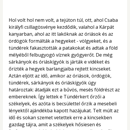
Hol volt hol nem volt, a tejúton túl, ott, ahol Csaba
királyfi csillagösvénye kezdődik, valahol a Kárpát
kanyarban, ahol az itt lakóknak az óriások és az
ördögök formálták a hegyeket - völgyeket, és a
tündérek fakasztották a patakokat és adtak a föld
mélyéből felbugyogó víznek gyógyerőt. De még
sárkányok és óriáskígyók is járták e vidéket és
őrizték a hegyek barlangjaiba rejtett kincseket.
Aztán eljött az idő, amikor az óriások, ördögök,
tündérek, sárkányok és óriáskígyók úgy
határoztak: átadják ezt a bűvös, mesés földrészt az
embereknek. Így lettek e Tündérkert őrzői a
székelyek, és azóta is becsülettel őrzik a mesebeli
lényektől ajándékba kapott hazájukat. Telt múlt az
idő és sokan szemet vetettek erre a kincsekben
gazdag tájra, amit a székelyek hősiesen és