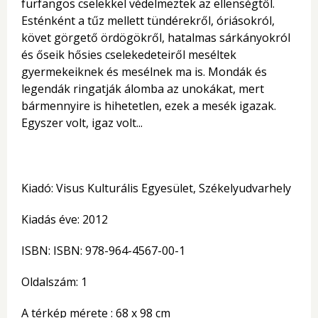
furfangos cselekkel védelmeztek az ellenségtől.
Esténként a tűz mellett tündérekről, óriásokról,
követ görgető ördögökről, hatalmas sárkányokról
és őseik hősies cselekedeteiről meséltek
gyermekeiknek és mesélnek ma is. Mondák és
legendák ringatják álomba az unokákat, mert
bármennyire is hihetetlen, ezek a mesék igazak.
Egyszer volt, igaz volt...
Kiadó: Visus Kulturális Egyesület, Székelyudvarhely
Kiadás éve: 2012
ISBN: ISBN: 978-964-4567-00-1
Oldalszám: 1
A térkép mérete : 68 x 98 cm