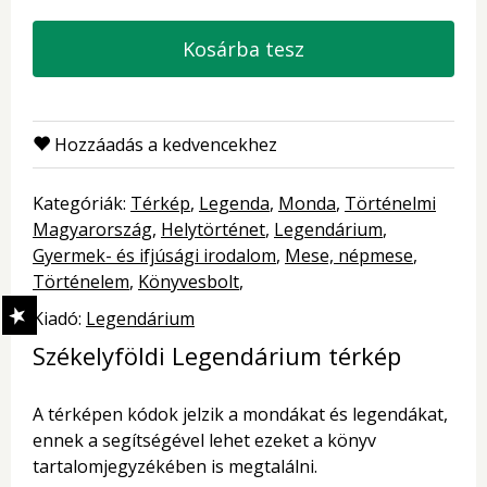
Kosárba tesz
Hozzáadás a kedvencekhez
Kategóriák:
Térkép
Legenda
Monda
Történelmi
Magyarország
Helytörténet
Legendárium
Gyermek- és ifjúsági irodalom
Mese, népmese
Történelem
Könyvesbolt
Kiadó:
Legendárium
Székelyföldi Legendárium térkép
A térképen kódok jelzik a mondákat és legendákat,
ennek a segítségével lehet ezeket a könyv
tartalomjegyzékében is megtalálni.