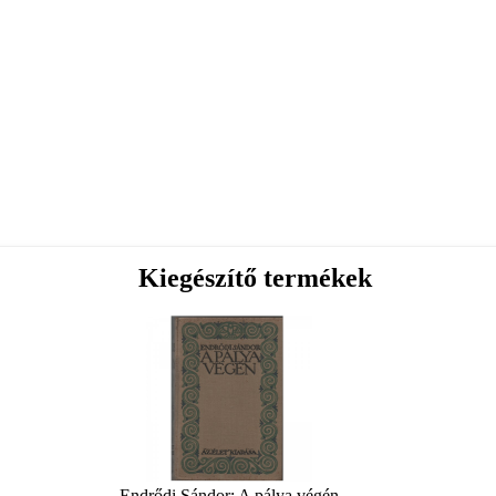
Kiegészítő termékek
Endrődi Sándor: A pálya végén