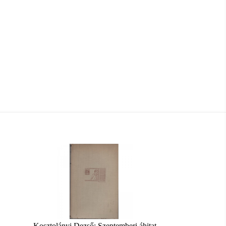
Kosztolányi Dezső: Szeptemberi áhitat