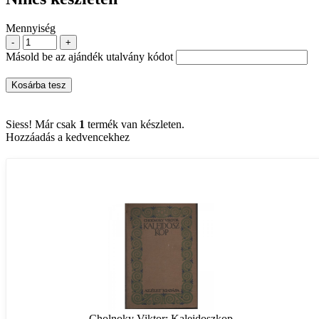
Mennyiség
-
+
Másold be az ajándék utalvány kódot
Kosárba tesz
Siess! Már csak
1
termék van készleten.
Hozzáadás a kedvencekhez
Cholnoky Viktor: Kaleidoszkop