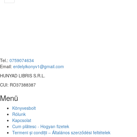
Tel.:
0759074634
Email:
erdelyikonyv1@gmail.com
HUNYAD LIBRIS S.R.L.
CUI: RO37388387
Menü
Könyvesbolt
Rólunk
Kapcsolat
Cum plătesc - Hogyan fizetek
Termeni și condiții – Általános szerződési feltételek