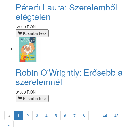
Péterfi Laura: Szerelemből
elégtelen
65.00 RON
Kosárba tesz
Robin O'Wrightly: Erősebb a
szerelemnél
81.00 RON
Kosárba tesz
«
1
2
3
4
5
6
7
8
...
44
45
»