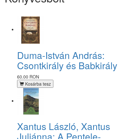
Duma-István András:
Csontkirály és Babkirály
60.00 RON
Kosárba tesz
Xantus László, Xantus
Juliánna: A Pentele-