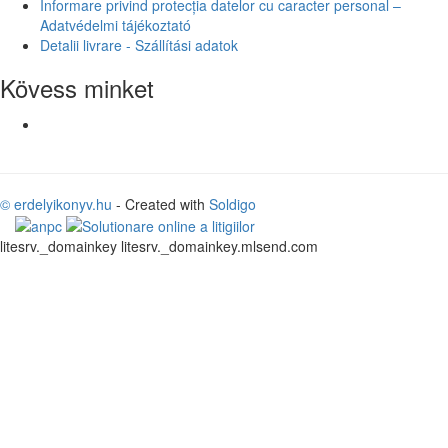
Informare privind protecția datelor cu caracter personal –
Adatvédelmi tájékoztató
Detalii livrare - Szállítási adatok
Kövess minket
© erdelyikonyv.hu
- Created with
Soldigo
litesrv._domainkey litesrv._domainkey.mlsend.com