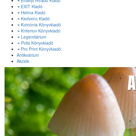
Erdélyi Híradó Kiadó
EXIT Kiadó
Helma Kiadó
Kedvenc Kiadó
Koinónia Könyvkiadó
Kriterion Könyvkiadó
Legendárium
Polis Könyvkiadó
Pro Print Könyvkiadó
Antikvárium
Akciók