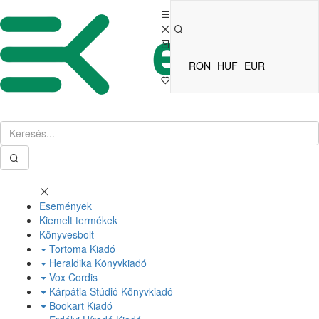
RON
HUF
EUR
Események
Kiemelt termékek
Könyvesbolt
Tortoma Kiadó
Heraldika Könyvkiadó
Vox Cordis
Kárpátia Stúdió Könyvkiadó
Bookart Kiadó