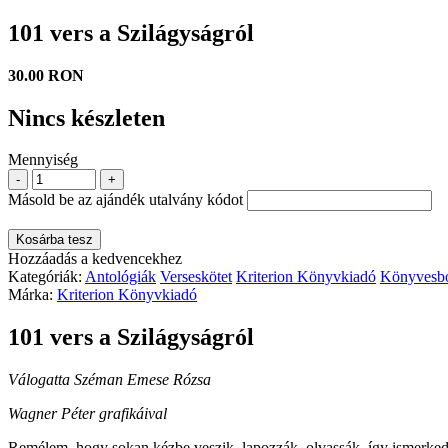
101 vers a Szilágyságról
30.00 RON
Nincs készleten
Mennyiség
-
+
Másold be az ajándék utalvány kódot
Kosárba tesz
Hozzáadás a kedvencekhez
Kategóriák:
Antológiák
Verseskötet
Kriterion Könyvkiadó
Könyvesbo
Márka:
Kriterion Könyvkiadó
101 vers a Szilágyságról
Válogatta Széman Emese Rózsa
Wagner Péter grafikáival
Remélem, hogy sokan kézbe veszik, la­pozzák, olvassák, így ismerkedve 