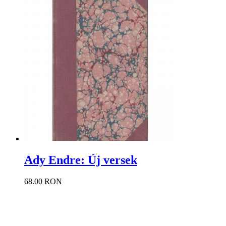
Ady Endre: Új versek
68.00 RON