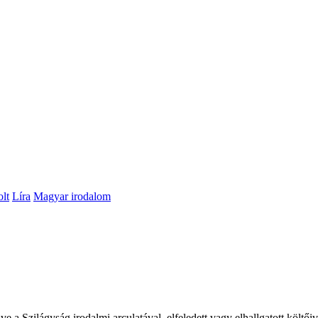
lt
Líra
Magyar irodalom
a Szilágyság irodalmi arculatával, elfeledett vagy elhallgatott költőiv