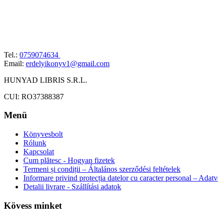
Tel.:
0759074634
Email:
erdelyikonyv1@gmail.com
HUNYAD LIBRIS S.R.L.
CUI: RO37388387
Menü
Könyvesbolt
Rólunk
Kapcsolat
Cum plătesc - Hogyan fizetek
Termeni și condiții – Általános szerződési feltételek
Informare privind protecția datelor cu caracter personal – Adat
Detalii livrare - Szállítási adatok
Kövess minket