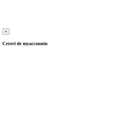
×
Cereri de myaccountn