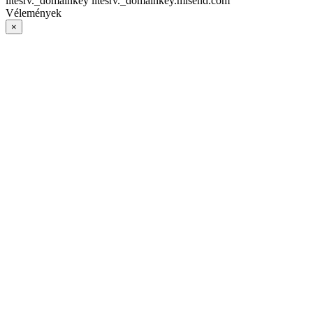
litesrv._domainkey litesrv._domainkey.mlsend.com
Vélemények
×