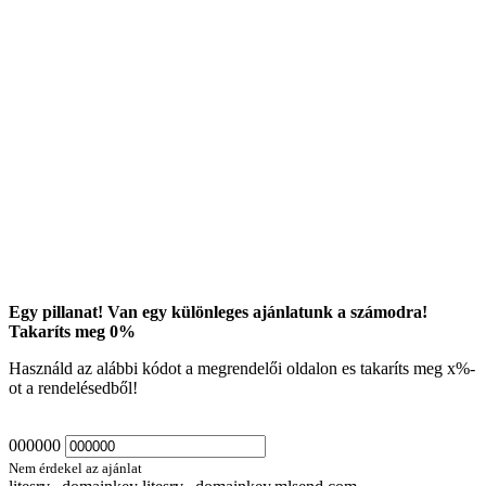
Egy pillanat! Van egy különleges ajánlatunk a számodra!
Takaríts meg
0
%
Használd az alábbi kódot a megrendelői oldalon es takaríts meg
x
%-
ot a rendelésedből!
000000
Nem érdekel az ajánlat