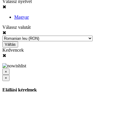
Válassz nyelvet
✖
Magyar
Válassz valutát
✖
Váltás
Kedvencek
✖
×
×
Elállási kérelmek