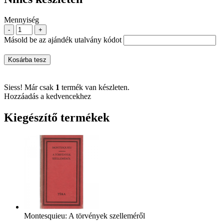
Mennyiség
-
+
Másold be az ajándék utalvány kódot
Kosárba tesz
Siess! Már csak
1
termék van készleten.
Hozzáadás a kedvencekhez
Kiegészítő termékek
Montesquieu: A törvények szelleméről