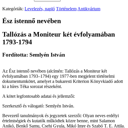
Kategóriák:
Levelezés, napló
Történelem
Antikvárium
Ész istennő nevében
Tallózás a Moniteur két évfolyamában
1793-1794
Fordította: Semlyén István
Az Ész istennő nevében (alcímén: Tallózás a Moniteur két
évfolyamában 1793–1794) egy 1977-ben megjelent történelmi
dokumentumkötet, amelyet a bukaresti Kriterion Könyvkiadó adott
ki a híres Téka sorozat részeként.
A kötet legfontosabb adatai és jellemzői:
Szerkesztő és válogató: Semlyén István.
Bevezető tanulmányok és jegyzetek szerzői: Olyan neves erdélyi
értelmiségiek és kutatók működtek közre benne, mint Salamon
Anikó, Benkő Samu, Csehi Gyula, Mikó Imre és Szabó T. E. Attila.