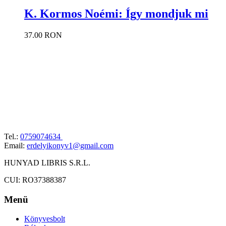
K. Kormos Noémi: Így mondjuk mi
37.00 RON
Tel.:
0759074634
Email:
erdelyikonyv1@gmail.com
HUNYAD LIBRIS S.R.L.
CUI: RO37388387
Menü
Könyvesbolt