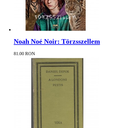
Noah Noé Noir: Törzsszellem
81.00 RON