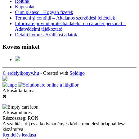
Rólunk
Kapcsolat
Cum plătesc - Hogyan fizetek
Termeni și condiții – Általános szerződési feltételek
Informare privind protecția datelor cu caracter personal –
Adatvédelmi tájékoztató
Detalii livrare - Szállítási adatok
Kövess minket
© erdelyikonyv.hu
- Created with
Soldigo
A kosár tartalma
✖
A kosarad üres
Részösszeg:
RON
A szállítási díj és a kedvezményes kód a rendelési űrlapnál lesz
kiszámítva
Rendelés leadása