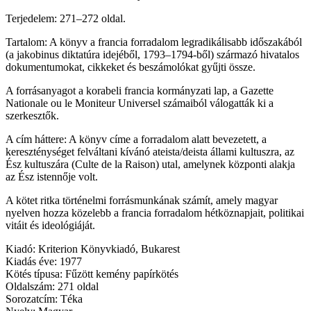
Terjedelem: 271–272 oldal.
Tartalom: A könyv a francia forradalom legradikálisabb időszakából
(a jakobinus diktatúra idejéből, 1793–1794-ből) származó hivatalos
dokumentumokat, cikkeket és beszámolókat gyűjti össze.
A forrásanyagot a korabeli francia kormányzati lap, a Gazette
Nationale ou le Moniteur Universel számaiból válogatták ki a
szerkesztők.
A cím háttere: A könyv címe a forradalom alatt bevezetett, a
kereszténységet felváltani kívánó ateista/deista állami kultuszra, az
Ész kultuszára (Culte de la Raison) utal, amelynek központi alakja
az Ész istennője volt.
A kötet ritka történelmi forrásmunkának számít, amely magyar
nyelven hozza közelebb a francia forradalom hétköznapjait, politikai
vitáit és ideológiáját.
Kiadó: Kriterion Könyvkiadó, Bukarest
Kiadás éve: 1977
Kötés típusa: Fűzött kemény papírkötés
Oldalszám: 271 oldal
Sorozatcím: Téka