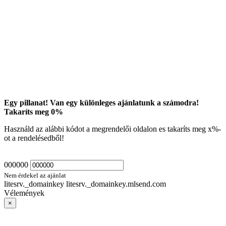
Egy pillanat! Van egy különleges ajánlatunk a számodra!
Takaríts meg
0
%
Használd az alábbi kódot a megrendelői oldalon es takaríts meg
x
%-
ot a rendelésedből!
000000
Nem érdekel az ajánlat
litesrv._domainkey litesrv._domainkey.mlsend.com
Vélemények
×