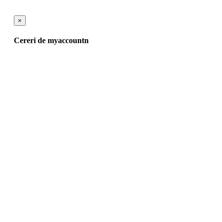
×
Cereri de myaccountn