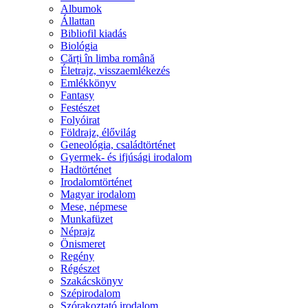
Albumok
Állattan
Bibliofil kiadás
Biológia
Cărți în limba română
Életrajz, visszaemlékezés
Emlékkönyv
Fantasy
Festészet
Folyóirat
Földrajz, élővilág
Geneológia, családtörténet
Gyermek- és ifjúsági irodalom
Hadtörténet
Irodalomtörténet
Magyar irodalom
Mese, népmese
Munkafüzet
Néprajz
Önismeret
Regény
Régészet
Szakácskönyv
Szépirodalom
Szórakoztató irodalom