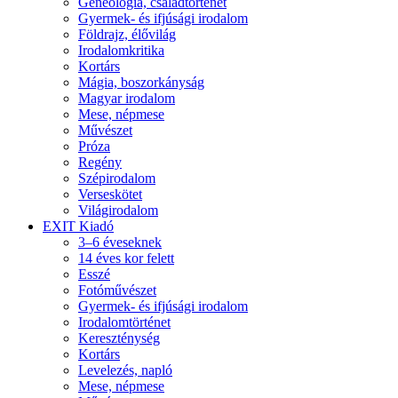
Geneológia, családtörténet
Gyermek- és ifjúsági irodalom
Földrajz, élővilág
Irodalomkritika
Kortárs
Mágia, boszorkányság
Magyar irodalom
Mese, népmese
Művészet
Próza
Regény
Szépirodalom
Verseskötet
Világirodalom
EXIT Kiadó
3–6 éveseknek
14 éves kor felett
Esszé
Fotóművészet
Gyermek- és ifjúsági irodalom
Irodalomtörténet
Kereszténység
Kortárs
Levelezés, napló
Mese, népmese