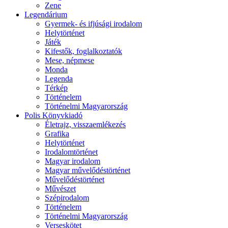
Zene
Legendárium
Gyermek- és ifjúsági irodalom
Helytörténet
Játék
Kifestők, foglalkoztatók
Mese, népmese
Monda
Legenda
Térkép
Történelem
Történelmi Magyarország
Polis Könyvkiadó
Életrajz, visszaemlékezés
Grafika
Helytörténet
Irodalomtörténet
Magyar irodalom
Magyar művelődéstörténet
Művelődéstörténet
Művészet
Szépirodalom
Történelem
Történelmi Magyarország
Verseskötet