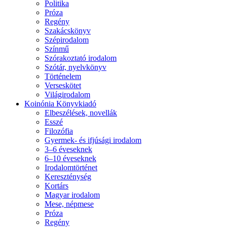
Politika
Próza
Regény
Szakácskönyv
Szépirodalom
Színmű
Szórakoztató irodalom
Szótár, nyelvkönyv
Történelem
Verseskötet
Világirodalom
Koinónia Könyvkiadó
Elbeszélések, novellák
Esszé
Filozófia
Gyermek- és ifjúsági irodalom
3–6 éveseknek
6–10 éveseknek
Irodalomtörténet
Kereszténység
Kortárs
Magyar irodalom
Mese, népmese
Próza
Regény