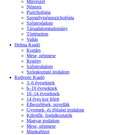
Művészet
Néprajz
Pszichológia
Személyiségpszichológia
Szépirodalom
Társadalomtudomány
Történelem
Vallás
Helma Kiadó
Kortárs
Mese, népmese
Regény
Szépirodalom
Szórakoztató irodalom
Kedvenc Kiadó
3–6 éveseknek
6–10 éveseknek
10–14 éveseknek
14 éves kor felett
Elbeszélések, novellák
Gyermek- és ifjúsági irodalom
Kifestők, foglalkoztatók
Magyar irodalom
Mese, népmese
Munkafüzet