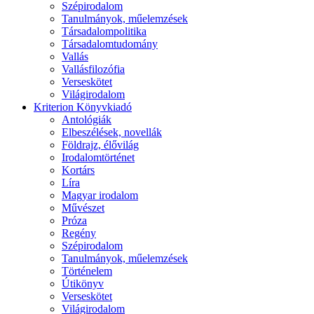
Szépirodalom
Tanulmányok, műelemzések
Társadalompolitika
Társadalomtudomány
Vallás
Vallásfilozófia
Verseskötet
Világirodalom
Kriterion Könyvkiadó
Antológiák
Elbeszélések, novellák
Földrajz, élővilág
Irodalomtörténet
Kortárs
Líra
Magyar irodalom
Művészet
Próza
Regény
Szépirodalom
Tanulmányok, műelemzések
Történelem
Útikönyv
Verseskötet
Világirodalom