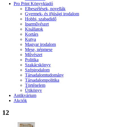
Pro Print Könyvkiadó
Elbeszélések, novellák
Gyermek- és ifjúsági irodalom
Hobbi, szabadidő
Iparművészet
Kisállatok
Kortárs
Kutya
Magyar irodalom
Mese, népmese
Művészet
Politika
Szakácskönyv
Szépirodalom
Társadalomtudomány
Társadalompolitika
Történelem
Útikönyv
Antikvárium
Akciók
12