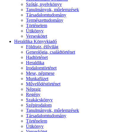
Szótár, nyelvkönyv
Tanulmányok, műelemzések
Társadalomtudomány
Természettudomány
Történelem
Útikönyv
Verseskötet
Heraldika Könyvkiadó
Földrajz, élővilág
Geneológia, családtörténet
Hadtörténet
Heraldika
Irodalomtörténet
Mese, népmese
Munkafüzet
Művelődéstörténet
Néprajz
Regény
Szakácskönyv
Szépirodalom
Tanulmányok, műelemzések
Társadalomtudomány
Történelem
Útikönyv
Verseskötet