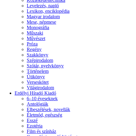
Közlekedéstechnika
Levelezés, napló
Lexikon, enciklopédia
Magyar irodalom
Mese, népmese
Monográfia
Műszaki
Művészet
Próza
Regény
Szakkönyv
Szépirodalom
Szótár, nyelvkönyv
Történelem
Útikönyv
Verseskötet
Világirodalom
Erdélyi Híradó Kiadó
6–10 éveseknek
Antológiák
Elbeszélések, novellák
Életmód, egészség
Esszé
Ezotéria
Film és színház