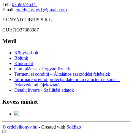
Tel.:
0759074634
Email:
erdelyikonyv1@gmail.com
HUNYAD LIBRIS S.R.L.
CUI: RO37388387
Menü
Könyvesbolt
Rólunk
Kapcsolat
Cum plătesc - Hogyan fizetek
Termeni și condiții – Általános szerződési feltételek
Informare privind protecția datelor cu caracter personal –
Adatvédelmi tájékoztató
Detalii livrare - Szállítási adatok
Kövess minket
© erdelyikonyv.hu
- Created with
Soldigo