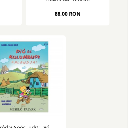
88.00 RON
Bódai-Soós Judit: Dió