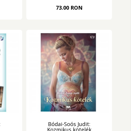
73.00 RON
:
Bódai-Soós Judit:
Kozmikus kötelék