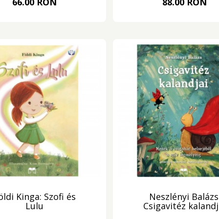
66.00 RON
88.00 RON
öldi Kinga: Szofi és
Neszlényi Balázs
Lulu
Csigavitéz kalandj