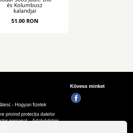
és Kolumbusz
kalandjai
51.00 RON
Kövess minket
tesc - Hogyan fizetek
re privind protecția datelor
cter personal – Adatvédelmi
tató