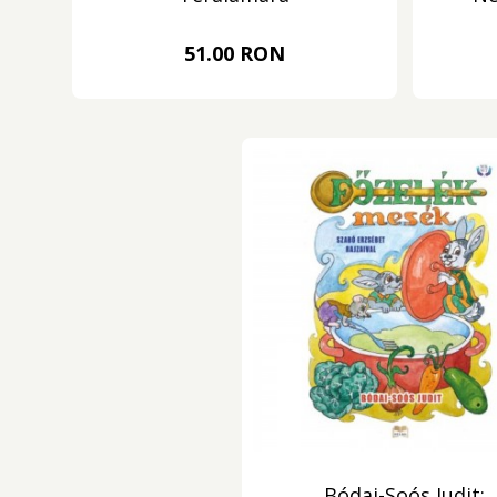
51.00 RON
Bódai-Soós Judit: