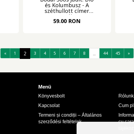
és Kolumbusz - A
széthullott címer
nyomában
59.00 RON
«
1
2
3
4
5
6
7
8
...
44
45
»
Menü
Könyvesbolt
Rólunk
Kapcsolat
Cum plă
Termeni și condiții – Általános
Informa
szerződési feltételek
cu cara
tájékoz