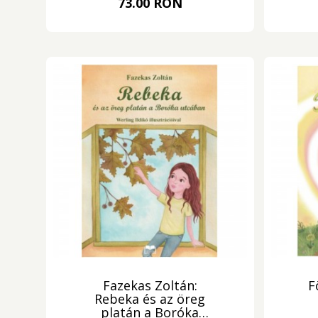
73.00 RON
Fazekas Zoltán:
F
Rebeka és az öreg
platán a Boróka