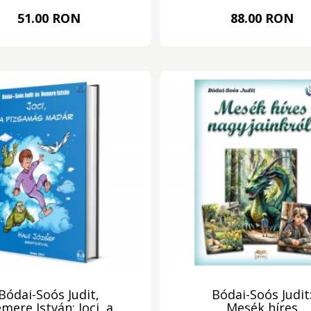
51.00 RON
88.00 RON
Bódai-Soós Judit,
Bódai-Soós Judit
mere István: Joci, a
Mesék híres