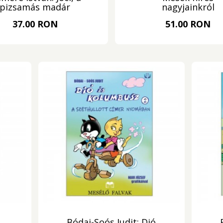
pizsamás madár
nagyjainkról
37.00 RON
51.00 RON
Bódai-Soós Judit: Dió