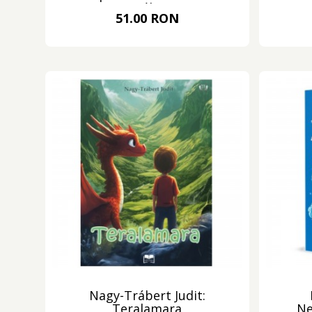
utcában
51.00 RON
Nagy-Trábert Judit:
Teralamara
Ne