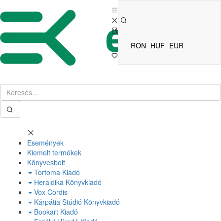
RON
HUF
EUR
Események
Kiemelt termékek
Könyvesbolt
Tortoma Kiadó
Heraldika Könyvkiadó
Vox Cordis
Kárpátia Stúdió Könyvkiadó
Bookart Kiadó