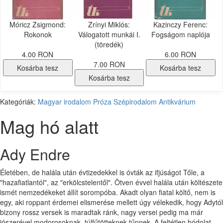
Móricz Zsigmond:
Zrínyi Miklós:
Kazinczy Ferenc:
Rokonok
Válogatott munkái I.
Fogságom naplója
(töredék)
4.00 RON
6.00 RON
7.00 RON
Kosárba tesz
Kosárba tesz
Kosárba tesz
Kategóriák:
Magyar irodalom
Próza
Szépirodalom
Antikvárium
Mag hó alatt
Ady Endre
Életében, de halála után évtizedekkel is óvták az ifjúságot Tőle, a
"hazafiatlantól", az "erkölcstelentől". Ötven évvel halála után költészete
ismét nemzedékeket állít sorompóba. Akadt olyan fiatal költő, nem is
egy, aki roppant érdemei elismerése mellett úgy vélekedik, hogy Adytól
bizony rossz versek is maradtak ránk, nagy versei pedig ma már
jószerével modorosoknak, túlfűtötteknek tűnnek. A feltétlen hódolat