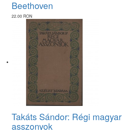
Beethoven
22.00 RON
Takáts Sándor: Régi magyar
asszonyok