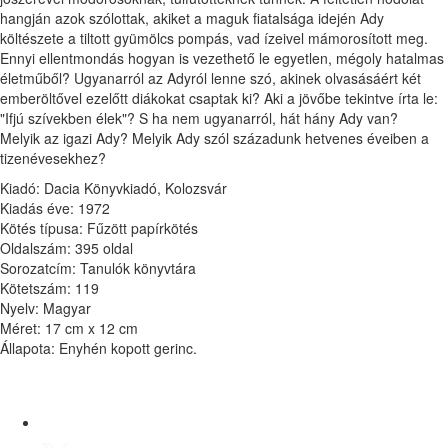
hangján azok szólottak, akiket a maguk fiatalsága idején Ady
költészete a tiltott gyümölcs pompás, vad ízeivel mámorosított meg.
Ennyi ellentmondás hogyan is vezethető le egyetlen, mégoly hatalmas
életműből? Ugyanarról az Adyról lenne szó, akinek olvasásáért két
emberöltővel ezelőtt diákokat csaptak ki? Aki a jövőbe tekintve írta le:
"Ifjú szívekben élek"? S ha nem ugyanarról, hát hány Ady van?
Melyik az igazi Ady? Melyik Ady szól századunk hetvenes éveiben a
tizenévesekhez?
Kiadó: Dacia Könyvkiadó, Kolozsvár
Kiadás éve: 1972
Kötés típusa: Fűzött papírkötés
Oldalszám: 395 oldal
Sorozatcím: Tanulók könyvtára
Kötetszám: 119
Nyelv: Magyar
Méret: 17 cm x 12 cm
Állapota: Enyhén kopott gerinc.