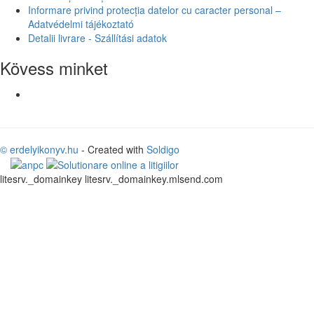
Informare privind protecția datelor cu caracter personal –
Adatvédelmi tájékoztató
Detalii livrare - Szállítási adatok
Kövess minket
© erdelyikonyv.hu
- Created with
Soldigo
litesrv._domainkey litesrv._domainkey.mlsend.com