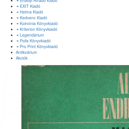
Erdélyi Híradó Kiadó
EXIT Kiadó
Helma Kiadó
Kedvenc Kiadó
Koinónia Könyvkiadó
Kriterion Könyvkiadó
Legendárium
Polis Könyvkiadó
Pro Print Könyvkiadó
Antikvárium
Akciók