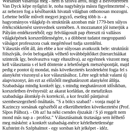
Wielandét vásárolja meg - nem is szólva arról, hogy a Belvederében
Van Dyck képe nyűgözi le, noha nagybátyja másra figyelmeztetné -,
az nehezen fog a későbarokk hivatali világban otthonosan mozogni.
Lehetne belőle művelt megyei jegyző, esetleg több is - a
hagyományos világkép és struktúrák azonban már 1779-ben súlyos
értékcsökkenést szenvednek szemében. A mozzanatot jól ismerjük a
Pályám emlékezetéből; egy felvilágosult pap ébreszti rá vallásos
világképének korszerűtlenségére, s a döbbent tudatot megroppantó
válságot professzora csak megértéssel tudja szemlélni.
Választás előtt áll, ám ebbe a kor súlyosan avatkozik bele: struktúrái
fölszívják, óvón befogadják vélhető továbbépítőiket (hierarchiáikat
szintezik így, beolvasztva vagy eltaszítva), az egyénnek viszont meg
kell választania s el kell döntenie a lehetőségek metszéspontját, majd
pedig e pontot új mondat, más következtetés kezdeteként fogja fel s
alanyként viszonyul a kor választásához. Létre segít tehát valami új
alapviszonyt, ám ezt az előzőtől meghatározott alanyként állítja.
Szabadsága mindig konkrét így, s mindig meghatározott idősíkban,
korszeletben érvényesül: az akarat korlátlan, de metafizikus
szabadsága álomkép és korrekció, a kor feszítő pántjaival
szembeszegezhető önáltatás. "S a bölcs szabad? - vonja majd le
Kazinczy sorsának egészéből az elkerülhetetlen következtetést (Prof.
Sípos Pálhoz). - Oh az! ha néki csendes éjszakát / S jó reggelt nem
mond más nap a - profósz." Választásainak tisztasága sem ítélhető
meg másként: a konkrét szabadság-mérce kérlelhetetlensége
Kufsteint és Széphalmot - egy sorsban két jelképet - idéz.