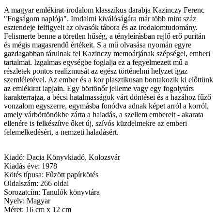
A magyar emlékirat-irodalom klasszikus darabja Kazinczy Ferenc
"Fogságom naplója". Irodalmi kiválóságára már több mint száz
esztendeje felfigyelt az olvasók tábora és az irodalomtudomány.
Felismerte benne a töretlen hűség, a tényleírásban rejlő erő puritán
és mégis magasrendű értékeit. S a mű olvasása nyomán egyre
gazdagabban tárulnak fel Kazinczy memoárjának szépségei, emberi
tartalmai. Izgalmas egységbe foglalja ez a fegyelmezett mű a
részletek pontos realizmusát az egész történelmi helyzet igaz
szemléletével. Az ember és a kor plasztikusan bontakozik ki előttünk
az emlékirat lapjain. Egy börtönőr jelleme vagy egy fogolytárs
karakterrajza, a bécsi hatalmasságok várt döntései és a hazához fűző
vonzalom egyszerre, egymásba fonódva adnak képet arról a korról,
amely várbörtönökbe zárta a haladás, a szellem embereit - akarata
ellenére is felkészítve őket új, szívós küzdelmekre az emberi
felemelkedésért, a nemzeti haladásért.
Kiadó: Dacia Könyvkiadó, Kolozsvár
Kiadás éve: 1978
Kötés típusa: Fűzött papírkötés
Oldalszám: 266 oldal
Sorozatcím: Tanulók könyvtára
Nyelv: Magyar
Méret: 16 cm x 12 cm