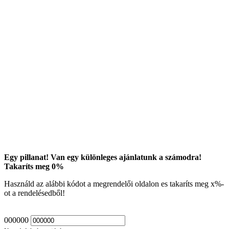
Egy pillanat! Van egy különleges ajánlatunk a számodra!
Takaríts meg
0
%
Használd az alábbi kódot a megrendelői oldalon es takaríts meg
x
%-
ot a rendelésedből!
000000