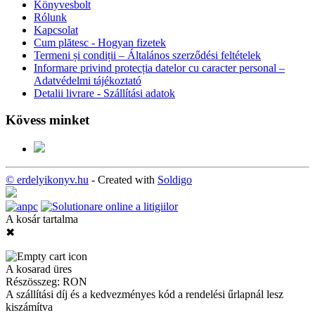
Könyvesbolt
Rólunk
Kapcsolat
Cum plătesc - Hogyan fizetek
Termeni și condiții – Általános szerződési feltételek
Informare privind protecția datelor cu caracter personal –
Adatvédelmi tájékoztató
Detalii livrare - Szállítási adatok
Kövess minket
© erdelyikonyv.hu
- Created with
Soldigo
A kosár tartalma
✖
A kosarad üres
Részösszeg:
RON
A szállítási díj és a kedvezményes kód a rendelési űrlapnál lesz
kiszámítva