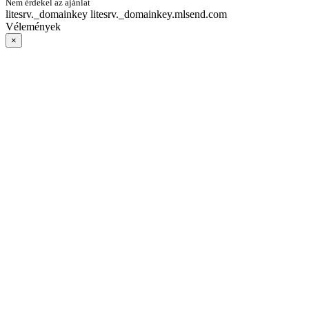
Nem érdekel az ajánlat
litesrv._domainkey litesrv._domainkey.mlsend.com
Vélemények
×