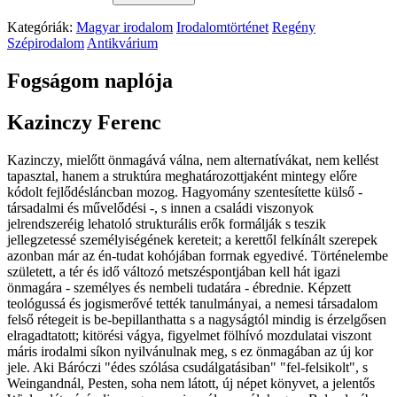
Kategóriák:
Magyar irodalom
Irodalomtörténet
Regény
Szépirodalom
Antikvárium
Fogságom naplója
Kazinczy Ferenc
Kazinczy, mielőtt önmagává válna, nem alternatívákat, nem kellést
tapasztal, hanem a struktúra meghatározottjaként mintegy előre
kódolt fejlődésláncban mozog. Hagyomány szentesítette külső -
társadalmi és művelődési -, s innen a családi viszonyok
jelrendszeréig lehatoló strukturális erők formálják s teszik
jellegzetessé személyiségének kereteit; a kerettől felkínált szerepek
azonban már az én-tudat kohójában forrnak egyedivé. Történelembe
született, a tér és idő változó metszéspontjában kell hát igazi
önmagára - személyes és nembeli tudatára - ébrednie. Képzett
teológussá és jogismerővé tették tanulmányai, a nemesi társadalom
felső rétegeit is be-bepillanthatta s a nagyságtól mindig is érzelgősen
elragadtatott; kitörési vágya, figyelmet fölhívó mozdulatai viszont
máris irodalmi síkon nyilvánulnak meg, s ez önmagában az új kor
jele. Aki Báróczi "édes szólása csudálgatásiban" "fel-felsikolt", s
Weingandnál, Pesten, soha nem látott, új népet könyvet, a jelentős