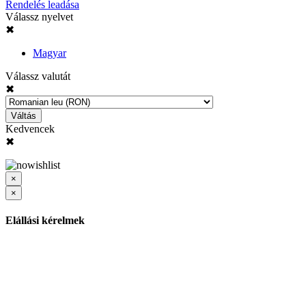
Rendelés leadása
Válassz nyelvet
✖
Magyar
Válassz valutát
✖
Váltás
Kedvencek
✖
×
×
Elállási kérelmek