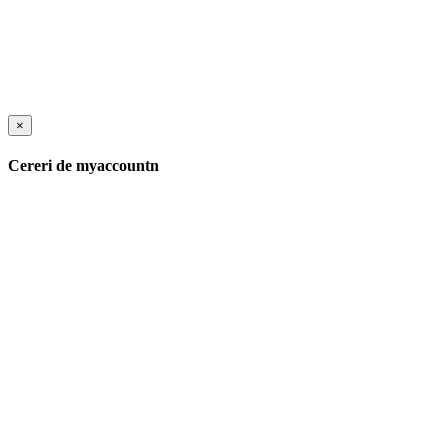
×
Cereri de myaccountn