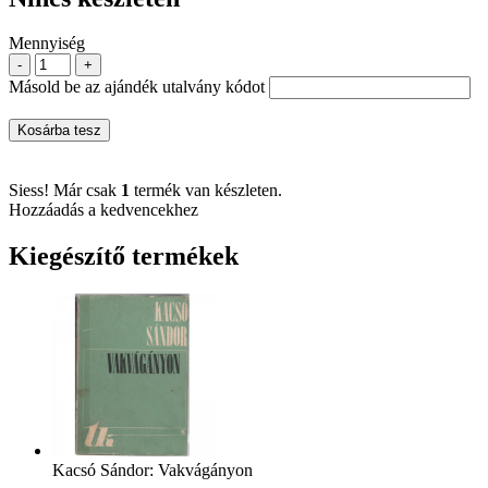
Mennyiség
-
+
Másold be az ajándék utalvány kódot
Kosárba tesz
Siess! Már csak
1
termék van készleten.
Hozzáadás a kedvencekhez
Kiegészítő termékek
Kacsó Sándor: Vakvágányon