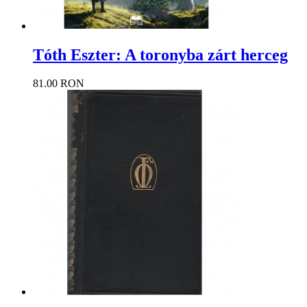
Tóth Eszter: A toronyba zárt herceg
81.00 RON