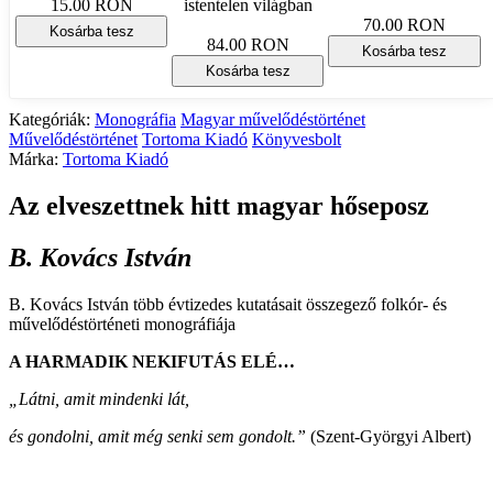
15.00 RON
istentelen világban
70.00 RON
Kosárba tesz
84.00 RON
Kosárba tesz
Kosárba tesz
Kategóriák:
Monográfia
Magyar művelődéstörténet
Művelődéstörténet
Tortoma Kiadó
Könyvesbolt
Márka:
Tortoma Kiadó
Az elveszettnek hitt magyar hőseposz
B. Kovács István
B. Kovács István több évtizedes kutatásait összegező folkór- és
művelődéstörténeti monográfiája
A HARMADIK NEKIFUTÁS ELÉ…
„
Látni, amit mindenki lát,
és gondolni, amit még senki sem gondolt
.”
(Szent-Györgyi Albert)