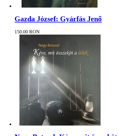
Gazda József: Gyárfás Jenő
150.00 RON