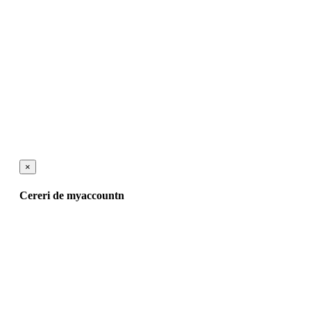
×
Cereri de myaccountn