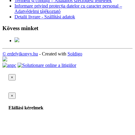
Termeni și condiții – Általános szerződési feltételek
Informare privind protecția datelor cu caracter personal –
Adatvédelmi tájékoztató
Detalii livrare - Szállítási adatok
Kövess minket
© erdelyikonyv.hu
- Created with
Soldigo
×
×
Elállási kérelmek