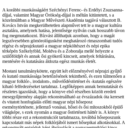
A korábbi munkásságáért Széchényi Ferenc- és Erdélyi Zsuzsanna-
díjjal, valamint Magyar Örökség-díjjal is méltán kitüntetett, s a
közelmúltban a Magyar Művészeti Akadémia tagjává választott B.
Kovács István megkerülhetetlen alapművet tett le a magyar kultúra
asztalára, amelynek hatása, jelentősége nyilván csak hosszabb távon
fog megmutatkozni. Bízvást állíthatjuk azonban, hogy a magát
legszívesebben gömörológusként meghatározó rimaszombati tudós
régész és néprajzkutató a magyar népköltészet és népi epika
térképén Székelyföld, Moldva és a Zoboralja mellé helyezte a
szülőföldjét és annak ősi gyökerű kincseit, amelyek feltárására,
mentésére és kutatására áldozta egész munkás életét.
Mostani tanulmánykötete, együtt két előzményével néprajzi gyűjtő
és kutató munkássága betetőzésének tekinthető, és ezen túlmenően a
magyar folklór-, irodalom-, művelődéstörténet és -kutatás egészére
kiható felfedezéseket tartalmaz. Legfőképpen annak bemutatását és
részletes igazolását, hogy a könyve első részében közölt eredeti
mesegyűjtemény alapján rekonstruálható az évszázadok óta keresett
és vitatott honfoglalás előtti magyar népi hőseposz
eseménytörténete, jellemző vonásai, hősei és ősi mítoszokból épülő
világképe, s ezek nyomán a magyar őstörténeti háttér is. A könyv
többi része ezt a rekonstrukciót tartalmazza, továbbá hőseposzunk
kapcsolatait más népek folklórjából ismert hősepikai alkotásokkal. A
rekonstruált epizódok képi ábrázolását a nagyszentmiklósi kincs