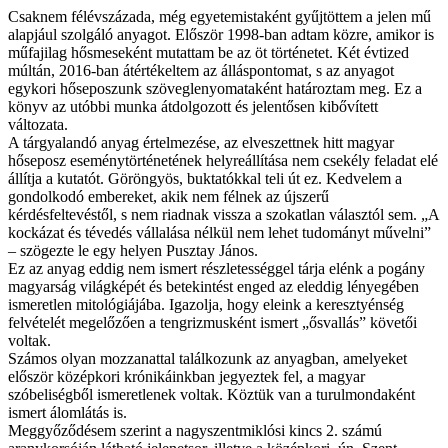
Csaknem félévszázada, még egyetemistaként gyűjtöttem a jelen mű
alapjául szolgáló anyagot. Először 1998-ban adtam közre, amikor is
műfajilag hősmeseként mutattam be az öt történetet. Két évtized
múltán, 2016-ban átértékeltem az álláspontomat, s az anyagot
egykori hőseposzunk szöveglenyomataként határoztam meg. Ez a
könyv az utóbbi munka átdolgozott
é
s jelentősen kibővített
változata.
A tárgyalandó anyag értelmezése, az elveszettnek hitt magyar
hőseposz eseménytörténetének helyreállítása nem csekély feladat elé
állítja a kutatót. Göröngyös, buktatókkal teli út ez. Kedvelem a
gondolkodó embereket, akik nem félnek az újszerű
kérdésfeltevéstől, s nem riadnak vissza a szokatlan választól sem. „A
kockázat és tévedés vállalása nélkül nem lehet tudományt művelni”
– szögezte le egy helyen Pusztay János.
Ez az anyag eddig nem ismert részletességgel tárja elénk a pogány
magyarság világképét és betekintést enged az eleddig lényegében
ismeretlen mitológiájába. Igazolja, hogy eleink a keresztyénség
felvételét megelőzően a tengrizmusként ismert „ősvallás” követői
voltak.
Számos olyan mozzanattal találkozunk az anyagban, amelyeket
először középkori krónikáinkban jegyeztek fel, a magyar
szóbeliségből ismeretlenek voltak. Köztük van a turulmondaként
ismert álomlátás is.
Meggyőződésem szerint a nagyszentmiklósi kincs 2. számú