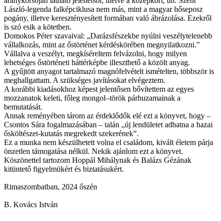
aranykorsóján látható jelenetsor, illetve a középkori, ún. Szent
László-legenda falképciklusa nem más, mint a magyar hőseposz
pogány, illetve keresztényesített formában való ábrázolása. Ezekről
is szó esik a kötetben.
Domokos Péter szavaival: „Darázsfészekbe nyúlni veszélytelenebb
vállalkozás, mint az őstörténet kérdéskörében megnyilatkozni.”
Vállalva a veszélyt, megkíséreltem felvázolni, hogy milyen
lehetséges őstörténeti háttérképbe illeszthető a közölt anyag.
A gyűjtött anyagot tartalmazó magnófelvételt ismételten, többször is
meghallgattam. A szükséges javításokat elvégeztem.
A korábbi kiadásokhoz képest jelentősen bővítettem az egyes
mozzanatok keleti, főleg mongol–török párhuzamainak a
bemutatását.
Annak reményében tárom az érdeklődők elé ezt a könyvet, hogy –
Csontos Sára fogalmazásában – talán „új lendületet adhatna a hazai
ősköltészet-kutatás megrekedt szekerének”.
Ez a munka nem készülhetett volna el családom, kivált életem párja
önzetlen támogatása nélkül. Nekik ajánlom ezt a könyvet.
Köszönettel tartozom Hoppál Mihálynak és Balázs Gézának
kitüntető figyelmükért és biztatásukért.
Rimaszombatban, 2024 őszén
B. Kovács István