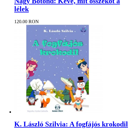
Nagy Botond: Kéve, mit összeköt a
lélek
120.00 RON
K. László Szilvia: A fogfájós krokodil