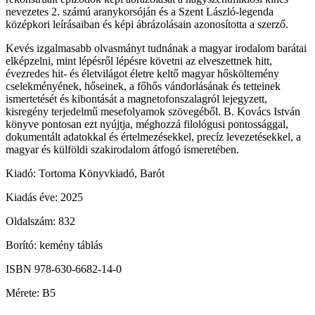
nevezetes 2. számú aranykorsóján és a Szent László-legenda
középkori leírásaiban és képi ábrázolásain azonosította a szerző.
Kevés izgalmasabb olvasmányt tudnának a magyar irodalom barátai
elképzelni, mint lépésről lépésre követni az elveszettnek hitt,
évezredes hit- és életvilágot életre keltő magyar hősköltemény
cselekményének, hőseinek, a főhős vándorlásának és tetteinek
ismertetését és kibontását a magnetofonszalagról lejegyzett,
kisregény terjedelmű mesefolyamok szövegéből. B. Kovács István
könyve pontosan ezt nyújtja, méghozzá filológusi pontossággal,
dokumentált adatokkal és értelmezésekkel, precíz levezetésekkel, a
magyar és külföldi szakirodalom átfogó ismeretében.
Kiadó: Tortoma Könyvkiadó, Barót
Kiadás éve: 2025
Oldalszám: 832
Borító: kemény táblás
ISBN 978-630-6682-14-0
Mérete: B5