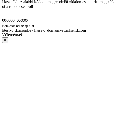
Használd az alábbi kódot a megrendelői oldalon es takaríts meg
x
%-
ot a rendelésedből!
000000
Nem érdekel az ajánlat
litesrv._domainkey litesrv._domainkey.mlsend.com
Vélemények
×