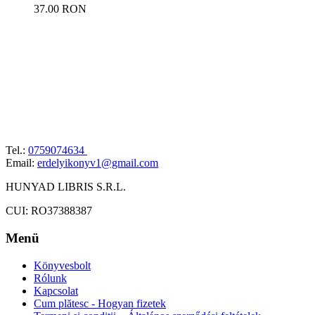
37.00 RON
Tel.:
0759074634
Email:
erdelyikonyv1@gmail.com
HUNYAD LIBRIS S.R.L.
CUI: RO37388387
Menü
Könyvesbolt
Rólunk
Kapcsolat
Cum plătesc - Hogyan fizetek