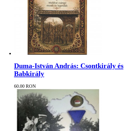
Duma-István András: Csontkirály és
Babkirály
60.00 RON