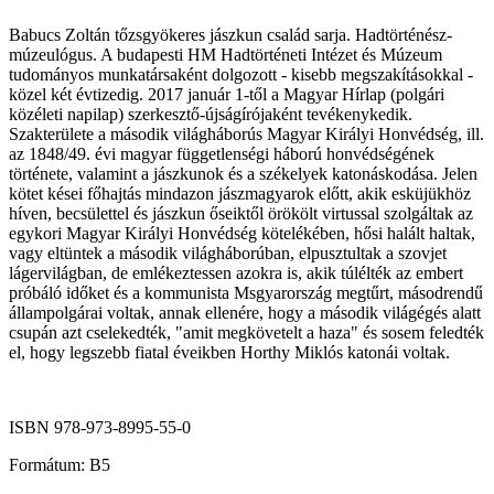
Babucs Zoltán tőzsgyökeres jászkun család sarja. Hadtörténész-
múzeulógus. A budapesti HM Hadtörténeti Intézet és Múzeum
tudományos munkatársaként dolgozott - kisebb megszakításokkal -
közel két évtizedig. 2017 január 1-től a Magyar Hírlap (polgári
közéleti napilap) szerkesztő-újságírójaként tevékenykedik.
Szakterülete a második világháborús Magyar Királyi Honvédség, ill.
az 1848/49. évi magyar függetlenségi háború honvédségének
története, valamint a jászkunok és a székelyek katonáskodása. Jelen
kötet kései főhajtás mindazon jászmagyarok előtt, akik esküjükhöz
híven, becsülettel és jászkun őseiktől örökölt virtussal szolgáltak az
egykori Magyar Királyi Honvédség kötelékében, hősi halált haltak,
vagy eltüntek a második világháborúban, elpusztultak a szovjet
lágervilágban, de emlékeztessen azokra is, akik túlélték az embert
próbáló időket és a kommunista Msgyarország megtűrt, másodrendű
állampolgárai voltak, annak ellenére, hogy a második világégés alatt
csupán azt cselekedték, "amit megkövetelt a haza" és sosem feledték
el, hogy legszebb fiatal éveikben Horthy Miklós katonái voltak.
ISBN 978-973-8995-55-0
Formátum: B5