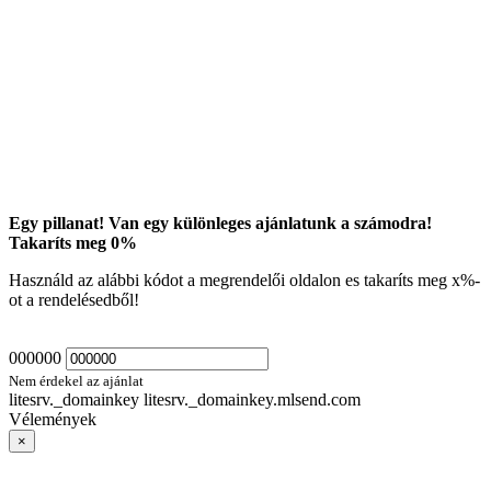
Egy pillanat! Van egy különleges ajánlatunk a számodra!
Takaríts meg
0
%
Használd az alábbi kódot a megrendelői oldalon es takaríts meg
x
%-
ot a rendelésedből!
000000
Nem érdekel az ajánlat
litesrv._domainkey litesrv._domainkey.mlsend.com
Vélemények
×