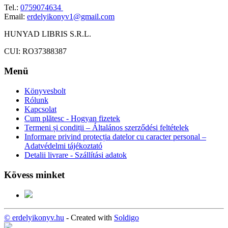
Tel.:
0759074634
Email:
erdelyikonyv1@gmail.com
HUNYAD LIBRIS S.R.L.
CUI: RO37388387
Menü
Könyvesbolt
Rólunk
Kapcsolat
Cum plătesc - Hogyan fizetek
Termeni și condiții – Általános szerződési feltételek
Informare privind protecția datelor cu caracter personal –
Adatvédelmi tájékoztató
Detalii livrare - Szállítási adatok
Kövess minket
© erdelyikonyv.hu
- Created with
Soldigo