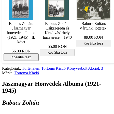
Babucs Zoltán:
Babucs Zoltán:
Babucs Zoltán:
Jászmagyar
Csíkszereda és
Vártunk, jöttetek!
honvédek albuma
Kézdivásárhely
(1921–1945) - II.
hazatérése – 1940
89.00 RON
kötet
Kosárba tesz
55.00 RON
56.00 RON
Kosárba tesz
Kosárba tesz
Kategóriák:
Történelem
Tortoma Kiadó
Könyvesbolt
Akciók
3
Márka:
Tortoma Kiadó
Jászmagyar Honvédek Albuma (1921-
1945)
Babucs Zoltán