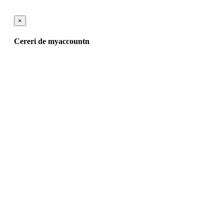
×
Cereri de myaccountn