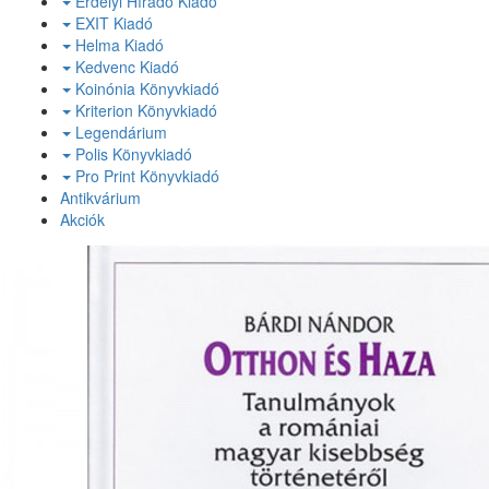
Erdélyi Híradó Kiadó
EXIT Kiadó
Helma Kiadó
Kedvenc Kiadó
Koinónia Könyvkiadó
Kriterion Könyvkiadó
Legendárium
Polis Könyvkiadó
Pro Print Könyvkiadó
Antikvárium
Akciók