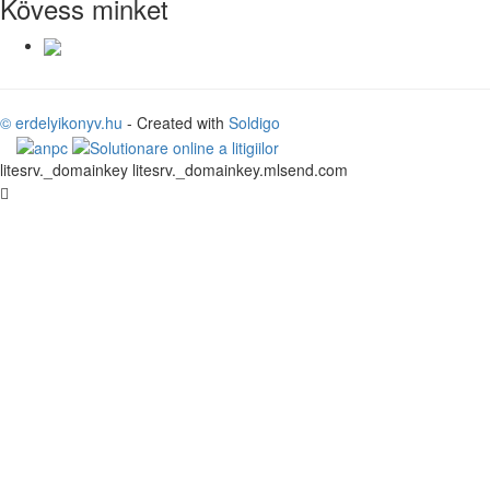
Kövess minket
© erdelyikonyv.hu
- Created with
Soldigo
litesrv._domainkey litesrv._domainkey.mlsend.com