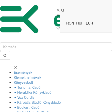
RON
HUF
EUR
Események
Kiemelt termékek
Könyvesbolt
Tortoma Kiadó
Heraldika Könyvkiadó
Vox Cordis
Kárpátia Stúdió Könyvkiadó
Bookart Kiadó