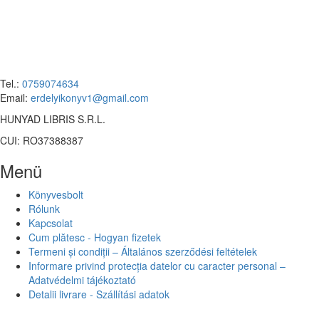
Tel.:
0759074634
Email:
erdelyikonyv1@gmail.com
HUNYAD LIBRIS S.R.L.
CUI: RO37388387
Menü
Könyvesbolt
Rólunk
Kapcsolat
Cum plătesc - Hogyan fizetek
Termeni și condiții – Általános szerződési feltételek
Informare privind protecția datelor cu caracter personal –
Adatvédelmi tájékoztató
Detalii livrare - Szállítási adatok