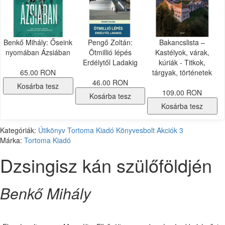
Benkő Mihály: Őseink
Pengő Zoltán:
Bakancslista –
nyomában Ázsiában
Ötmillió lépés
Kastélyok, várak,
Erdélytől Ladakig
kúriák - Titkok,
65.00 RON
tárgyak, történetek
46.00 RON
Kosárba tesz
109.00 RON
Kosárba tesz
Kosárba tesz
Kategóriák:
Útikönyv
Tortoma Kiadó
Könyvesbolt
Akciók
3
Márka:
Tortoma Kiadó
Dzsingisz kán szülőföldjén
Benkő Mihály