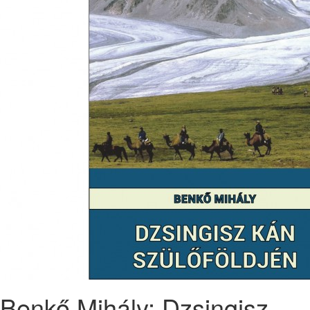
Benkő Mihály: Dzsingisz