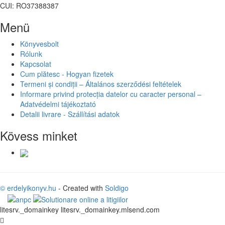
CUI: RO37388387
Menü
Könyvesbolt
Rólunk
Kapcsolat
Cum plătesc - Hogyan fizetek
Termeni și condiții – Általános szerződési feltételek
Informare privind protecția datelor cu caracter personal –
Adatvédelmi tájékoztató
Detalii livrare - Szállítási adatok
Kövess minket
© erdelyikonyv.hu
- Created with
Soldigo
litesrv._domainkey litesrv._domainkey.mlsend.com