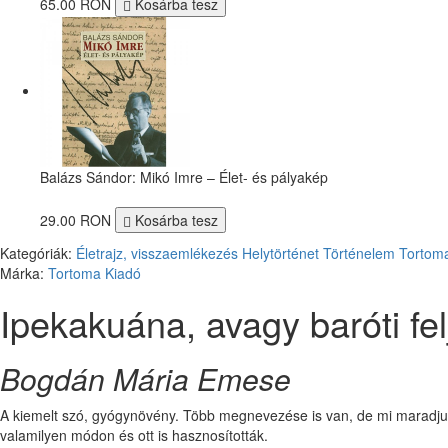
65.00 RON
Kosárba tesz
Balázs Sándor: Mikó Imre – Élet- és pályakép
29.00 RON
Kosárba tesz
Kategóriák:
Életrajz, visszaemlékezés
Helytörténet
Történelem
Tortom
Márka:
Tortoma Kiadó
Ipekakuána, avagy baróti fe
Bogdán Mária Emese
A kiemelt szó, gyógynövény. Több megnevezése is van, de mi maradjun
valamilyen módon és ott is hasznosították.