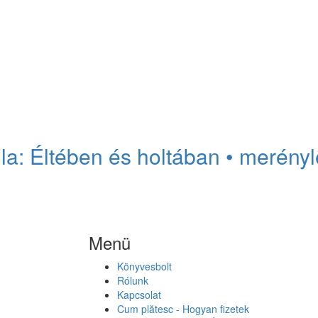
ila: Éltében és holtában • merényl
Menü
Könyvesbolt
Rólunk
Kapcsolat
Cum plătesc - Hogyan fizetek