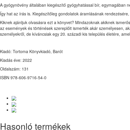
A gyógynövény általában kiegészítő gyógyhatással bír, egymagában n
Így hat az írás is. Kiegészítőleg gondolatok áramlásának rendezésér
Kiknek ajánljuk olvasásra ezt a könyvet? Mindazoknak akiknek ismerőse
az események és történések szereplőit ismerték akár személyesen, aká
személyekről, de kíváncsiak egy 20. századi kis település életére, ame
Kiadó: Tortoma Könyvkiadó, Barót
Kiadás éve: 2022
Oldalszám: 131
ISBN 978-606-9716-54-0
Hasonló termékek