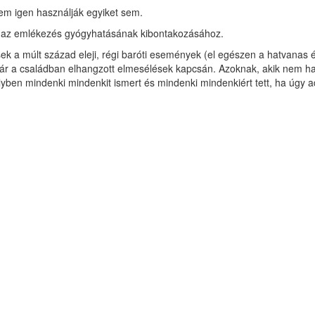
em igen használják egyiket sem.
e, az emlékezés gyógyhatásának kibontakozásához.
k a múlt század eleji, régi baróti események (el egészen a hatvanas év
r a családban elhangzott elmesélések kapcsán. Azoknak, akik nem hall
lyben mindenki mindenkit ismert és mindenki mindenkiért tett, ha úgy a