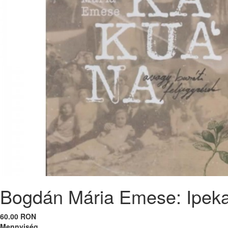
Bogdán Mária Emese: Ipekak
60.00 RON
Mennyiség