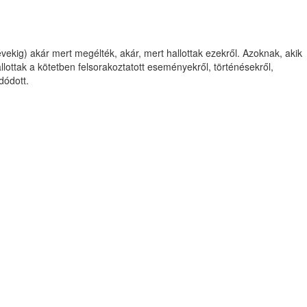
ekig) akár mert megélték, akár, mert hallottak ezekről. Azoknak, akik
ottak a kötetben felsorakoztatott eseményekről, történésekről,
dódott.