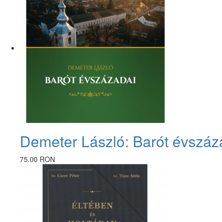
Demeter László: Barót évszáz
75.00 RON