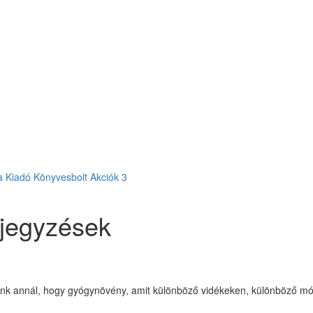
a Kiadó
Könyvesbolt
Akciók
3
ljegyzések
k annál, hogy gyógynövény, amit különböző vidékeken, különböző módon